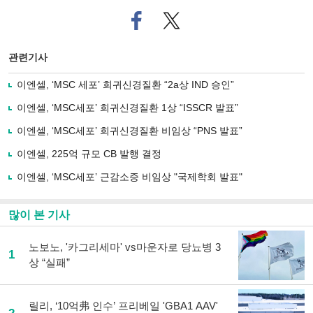
페
트위
이
터로
스
기사
북
공유
관련기사
으
하기
로
이엔셀, ‘MSC 세포’ 희귀신경질환 “2a상 IND 승인”
기
사
이엔셀, ‘MSC세포’ 희귀신경질환 1상 “ISSCR 발표”
공
유
이엔셀, ‘MSC세포’ 희귀신경질환 비임상 “PNS 발표”
하
이엔셀, 225억 규모 CB 발행 결정
기
이엔셀, ‘MSC세포’ 근감소증 비임상 "국제학회 발표"
많이 본 기사
노보노, '카그리세마' vs마운자로 당뇨병 3
1
상 “실패”
릴리, ‘10억弗 인수’ 프리베일 'GBA1 AAV'