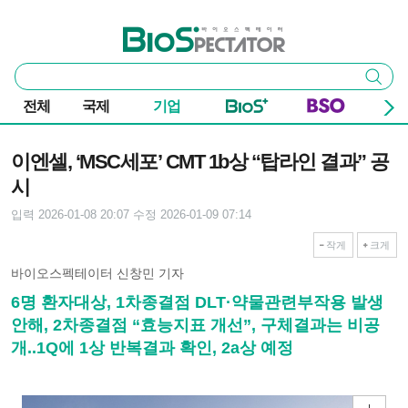
본문 바로가기
주요 메뉴
바이오스펙테이터
통
검색
합
검
전체
국제
기업
색
기사본문
이엔셀, ‘MSC세포’ CMT 1b상 “탑라인 결과” 공
시
입력 2026-01-08 20:07
수정 2026-01-09 07:14
작게
크게
바이오스펙테이터 신창민 기자
6명 환자대상, 1차종결점 DLT·약물관련부작용 발생
안해, 2차종결점 “효능지표 개선”, 구체결과는 비공
개..1Q에 1상 반복결과 확인, 2a상 예정