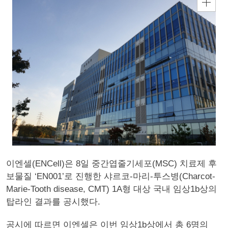
이엔셀(ENCell)은 8일 중간엽줄기세포(MSC) 치료제 후
보물질 ‘EN001’로 진행한 샤르코-마리-투스병(Charcot-
Marie-Tooth disease, CMT) 1A형 대상 국내 임상1b상의
탑라인 결과를 공시했다.
공시에 따르면 이엔셀은 이번 임상1b상에서 총 6명의