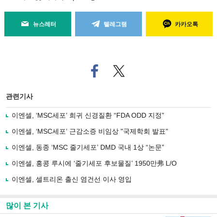
뉴스레터
텔레그램
카카오톡
페
트위
이
터로
스
기사
북
공유
관련기사
으
하기
로
이엔셀, ‘MSC세포’ 희귀 신경질환 “FDA ODD 지정”
기
사
이엔셀, ‘MSC세포’ 근감소증 비임상 "국제학회 발표"
공
유
이엔셀, 동종 ‘MSC 줄기세포’ DMD 국내 1상 “논문”
하
이엔셀, 홍콩 루시에 ‘줄기세포 후보물질’ 1950만弗 L/O
기
이엔셀, 셀트리온 출신 염건선 이사 영입
많이 본 기사