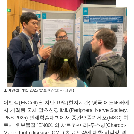
▲이엔셀 PNS 2025 발표현장(회사 제공)
이엔셀(ENCell)은 지난 19일(현지시간) 영국 에든버러에
서 개최된 국제 말초신경학회(Peripheral Nerve Society,
PNS 2025) 연례학술대회에서 중간엽줄기세포(MSC) 치
료제 후보물질 ‘EN001’의 샤르코-마리-투스병(Charcot-
Marie-Tooth disease, CMT) 치료전략에 대한 비임상 결