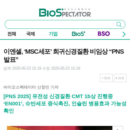
본문 바로가기
주요 메뉴
바이오스펙테이터
통
검색
합
검
전체
국제
기업
색
기사본문
이엔셀, ‘MSC세포’ 희귀신경질환 비임상 “PNS
발표”
입력 2025-05-23 15:19
수정 2025-05-23 15:19
작게
크게
바이오스펙테이터 신창민 기자
[PNS 2025] 유전성 신경질환 CMT 1b상 진행중
‘EN001’, 슈반세포 증식촉진, 인슐린 병용효과 가능성
확인