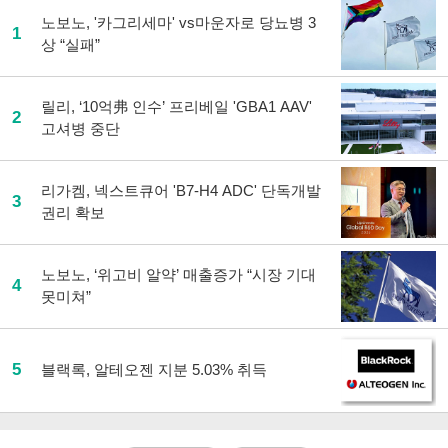
노보노, '카그리세마' vs마운자로 당뇨병 3
1
상 “실패”
릴리, ‘10억弗 인수’ 프리베일 'GBA1 AAV'
2
고셔병 중단
리가켐, 넥스트큐어 'B7-H4 ADC' 단독개발
3
권리 확보
노보노, ‘위고비 알약’ 매출증가 “시장 기대
4
못미쳐”
5
블랙록, 알테오젠 지분 5.03% 취득