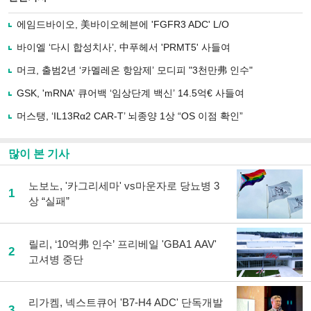
으
하기
로
에임드바이오, 美바이오헤븐에 'FGFR3 ADC' L/O
기
사
바이엘 ‘다시 합성치사’, 中푸헤서 'PRMT5' 사들여
공
유
머크, 출범2년 ‘카멜레온 항암제’ 모디피 "3천만弗 인수"
하
GSK, 'mRNA' 큐어백 ‘임상단계 백신’ 14.5억€ 사들여
기
머스탱, ‘IL13Rα2 CAR-T’ 뇌종양 1상 “OS 이점 확인”
많이 본 기사
노보노, '카그리세마' vs마운자로 당뇨병 3
1
상 “실패”
릴리, ‘10억弗 인수’ 프리베일 'GBA1 AAV'
2
고셔병 중단
리가켐, 넥스트큐어 'B7-H4 ADC' 단독개발
3