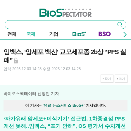
본문 바로가기
주요 메뉴
바이오스펙테이터
통
검색
합
검
전체
국제
기업
색
기사본문
임백스, ‘암세포 백신’ 교모세포종 2b상 “PFS 실
패”
입력 2025-12-03 14:28
수정 2025-12-03 14:28
작게
크게
바이오스펙테이터 신창민 기자
이 기사는
'유료 뉴스서비스 BioS+'
기사입니다.
‘자가유래 암세포+이식기기’ 접근법, 1차종결점 PFS
개선 못해..임백스, “포기 안해”, OS 평가서 수치개선