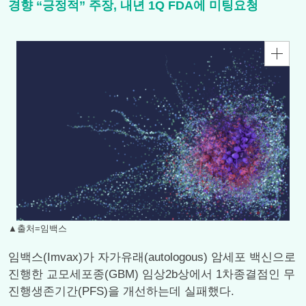
경향 “긍정적” 주장, 내년 1Q FDA에 미팅요청
▲출처=임백스
임백스(Imvax)가 자가유래(autologous) 암세포 백신으로
진행한 교모세포종(GBM) 임상2b상에서 1차종결점인 무
진행생존기간(PFS)을 개선하는데 실패했다.