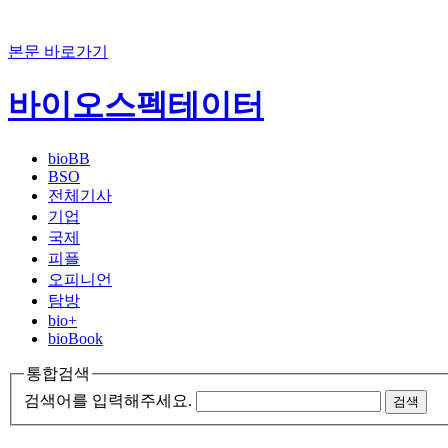
본문 바로가기
바이오스펙테이터
bioBB
BSO
전체기사
기업
국제
피플
오피니언
탐방
bio+
bioBook
통합검색
검색어를 입력해주세요.
검색