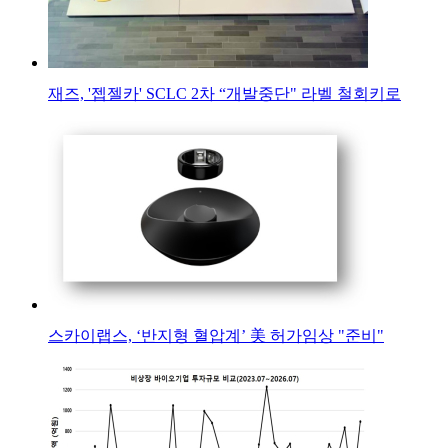
재즈, '젭젤카' SCLC 2차 “개발중단" 라벨 철회키로
스카이랩스, ‘반지형 혈압계’ 美 허가임상 "준비"