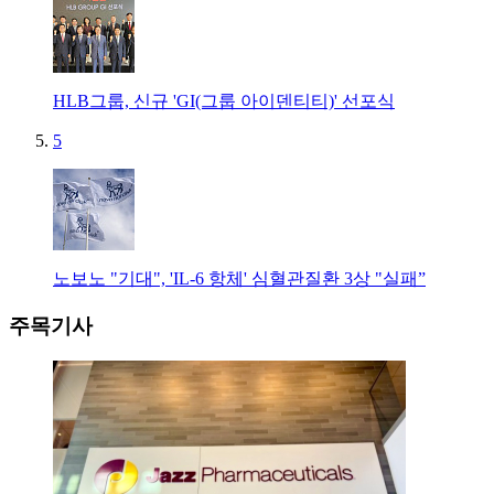
HLB그룹, 신규 'GI(그룹 아이덴티티)' 선포식
5
노보노 "기대", 'IL-6 항체' 심혈관질환 3상 "실패”
주목기사