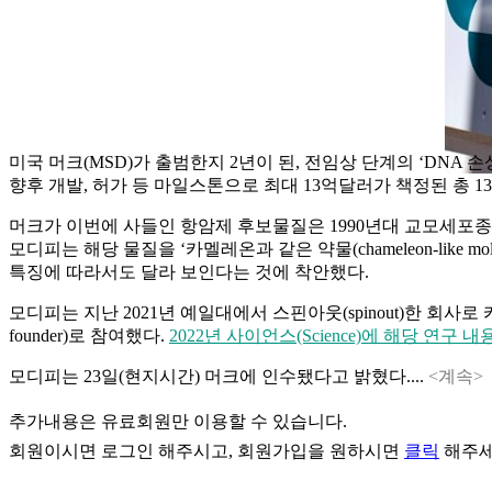
미국 머크(MSD)가 출범한지 2년이 된, 전임상 단계의 ‘DNA 손상반응(
향후 개발, 허가 등 마일스톤으로 최대 13억달러가 책정된 총 1
머크가 이번에 사들인 항암제 후보물질은 1990년대 교모세포종(gliobla
모디피는 해당 물질을 ‘카멜레온과 같은 약물(chameleon-lik
특징에 따라서도 달라 보인다는 것에 착안했다.
모디피는 지난 2021년 예일대에서 스핀아웃(spinout)한 회사
founder)로 참여했다.
2022년 사이언스(Science)에 해당 연구 
모디피는 23일(현지시간) 머크에 인수됐다고 밝혔다....
<계속>
추가내용은 유료회원만 이용할 수 있습니다.
회원이시면
로그인
해주시고, 회원가입을 원하시면
클릭
해주세