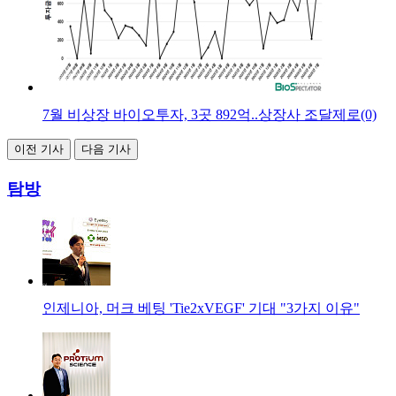
7월 비상장 바이오투자, 3곳 892억..상장사 조달제로(0)
이전 기사
다음 기사
탐방
인제니아, 머크 베팅 'Tie2xVEGF' 기대 "3가지 이유"