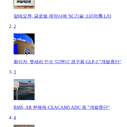
알테오젠, 글로벌 제약사에 'SC기술' 3.65억弗 L/O
2
화이자, 멧세라 인수 '디앤디' 경구용 GLP-1 "개발중단"
3
BMS, AR 분해제·CEACAM5 ADC 등 "개발중단"
4