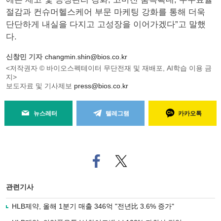
절감과 컨슈머헬스케어 부문 마케팅 강화를 통해 더욱
단단하게 내실을 다지고 고성장을 이어가겠다”고 말했
다.
신창민 기자
changmin.shin@bios.co.kr
<저작권자 © 바이오스펙테이터 무단전재 및 재배포, AI학습 이용 금
지>
보도자료 및 기사제보
press@bios.co.kr
뉴스레터
텔레그램
카카오톡
페
트위
이
터로
스
기사
북
공유
관련기사
으
하기
로
HLB제약, 올해 1분기 매출 346억 "전년比 3.6% 증가"
기
사