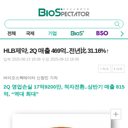
본문 바로가기
주요 메뉴
바이오스펙테이터
통
검색
합
검
전체
국제
기업
색
기사본문
HLB제약, 2Q 매출 469억..전년比 31.16%↑
입력 2025-08-13 18:09
수정 2025-08-13 18:09
작게
크게
바이오스펙테이터 신창민 기자
2Q 영업손실 17억9200만, 적자전환..상반기 매출 815
억, “역대 최대”