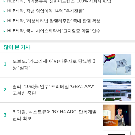
HLB제약, 의약품유통 '신화어드밴스' 100% 자회사 편입
공
유
HLB제약, 작년 영업이익 14억 "흑자전환"
하
HLB제약, ‘리보세라닙·캄렐리주맙’ 국내 판권 확보
기
HLB제약, 국내 시어스제약서 '고지혈증 약물' 인수
많이 본 기사
노보노, '카그리세마' vs마운자로 당뇨병 3
1
상 “실패”
릴리, ‘10억弗 인수’ 프리베일 'GBA1 AAV'
2
고셔병 중단
리가켐, 넥스트큐어 'B7-H4 ADC' 단독개발
3
권리 확보