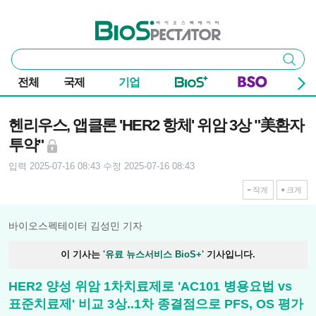
본문 바로가기
주요 메뉴
바이오스펙테이터
통
검색
합
검
전체
국제
기업
색
기사본문
헨리우스, 앱클론 'HER2 항체' 위암 3상 "美환자
투약"
입력 2025-07-16 08:43
수정 2025-07-16 08:43
작게
크게
바이오스펙테이터 김성민 기자
이 기사는
'유료 뉴스서비스 BioS+'
기사입니다.
HER2 양성 위암 1차치료제로 'AC101 병용요법 vs
표준치료제' 비교 3상..1차 종결점으로 PFS, OS 평가