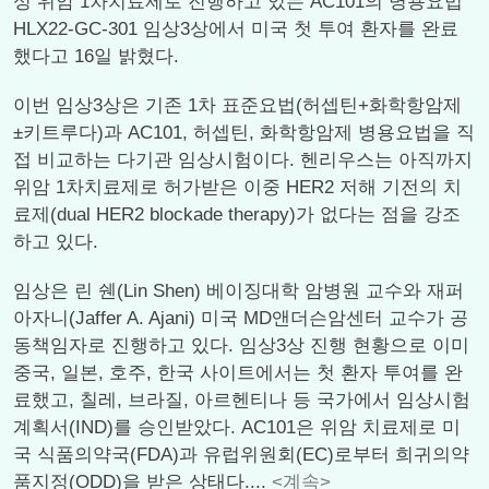
성 위암 1차치료제로 진행하고 있는 AC101의 병용요법
HLX22-GC-301 임상3상에서 미국 첫 투여 환자를 완료
했다고 16일 밝혔다.
이번 임상3상은 기존 1차 표준요법(허셉틴+화학항암제
±키트루다)과 AC101, 허셉틴, 화학항암제 병용요법을 직
접 비교하는 다기관 임상시험이다. 헨리우스는 아직까지
위암 1차치료제로 허가받은 이중 HER2 저해 기전의 치
료제(dual HER2 blockade therapy)가 없다는 점을 강조
하고 있다.
임상은 린 쉔(Lin Shen) 베이징대학 암병원 교수와 재퍼
아자니(Jaffer A. Ajani) 미국 MD앤더슨암센터 교수가 공
동책임자로 진행하고 있다. 임상3상 진행 현황으로 이미
중국, 일본, 호주, 한국 사이트에서는 첫 환자 투여를 완
료했고, 칠레, 브라질, 아르헨티나 등 국가에서 임상시험
계획서(IND)를 승인받았다. AC101은 위암 치료제로 미
국 식품의약국(FDA)과 유럽위원회(EC)로부터 희귀의약
품지정(ODD)을 받은 상태다....
<계속>