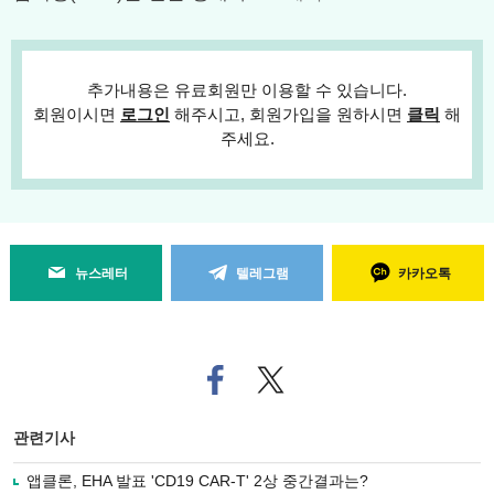
추가내용은 유료회원만 이용할 수 있습니다.
회원이시면
로그인
해주시고, 회원가입을 원하시면
클릭
해
주세요.
뉴스레터
텔레그램
카카오톡
페
트위
이
터로
스
기사
북
공유
관련기사
으
하기
로
앱클론, EHA 발표 'CD19 CAR-T' 2상 중간결과는?
기