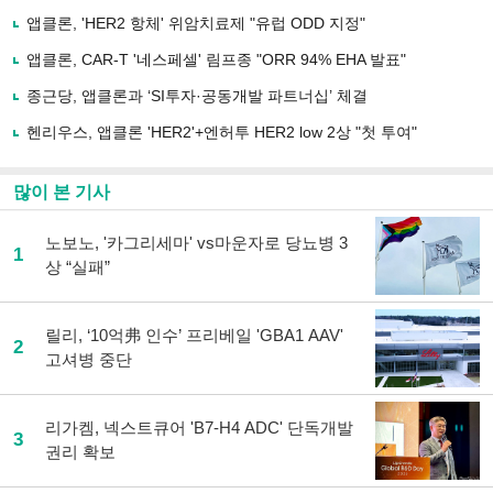
사
앱클론, 'HER2 항체' 위암치료제 "유럽 ODD 지정"
공
유
앱클론, CAR-T '네스페셀' 림프종 "ORR 94% EHA 발표"
하
종근당, 앱클론과 ‘SI투자·공동개발 파트너십’ 체결
기
헨리우스, 앱클론 'HER2'+엔허투 HER2 low 2상 "첫 투여"
많이 본 기사
노보노, '카그리세마' vs마운자로 당뇨병 3
1
상 “실패”
릴리, ‘10억弗 인수’ 프리베일 'GBA1 AAV'
2
고셔병 중단
리가켐, 넥스트큐어 'B7-H4 ADC' 단독개발
3
권리 확보