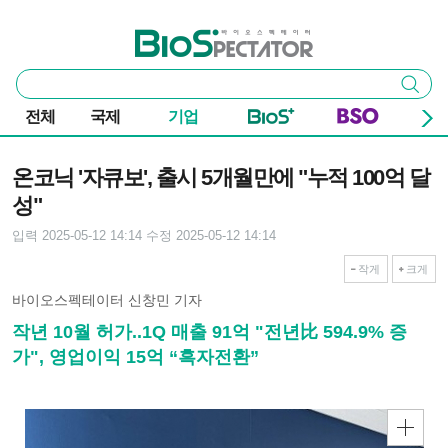
본문 바로가기
주요 메뉴
바이오스펙테이터
통
검색
합
검
전체
국제
기업
색
기사본문
온코닉 '자큐보', 출시 5개월만에 "누적 100억 달
성"
입력 2025-05-12 14:14
수정 2025-05-12 14:14
작게
크게
바이오스펙테이터 신창민 기자
작년 10월 허가..1Q 매출 91억 "전년比 594.9% 증
가", 영업이익 15억 “흑자전환”