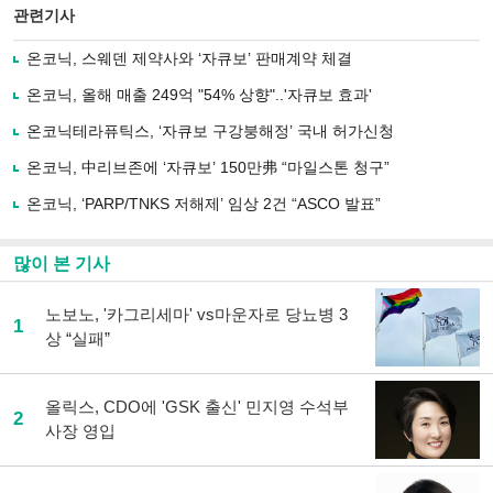
북
공유
관련기사
으
하기
로
온코닉, 스웨덴 제약사와 ‘자큐보’ 판매계약 체결
기
사
온코닉, 올해 매출 249억 "54% 상향"..'자큐보 효과'
공
유
온코닉테라퓨틱스, ‘자큐보 구강붕해정’ 국내 허가신청
하
온코닉, 中리브존에 ‘자큐보’ 150만弗 “마일스톤 청구”
기
온코닉, ‘PARP/TNKS 저해제’ 임상 2건 “ASCO 발표”
많이 본 기사
노보노, '카그리세마' vs마운자로 당뇨병 3
1
상 “실패”
올릭스, CDO에 'GSK 출신' 민지영 수석부
2
사장 영입