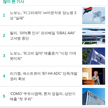
많이 본 기사
노보노, '카그리세마' vs마운자로 당뇨병 3
1
상 “실패”
릴리, ‘10억弗 인수’ 프리베일 'GBA1 AAV'
2
고셔병 중단
노보노, ‘위고비 알약’ 매출증가 “시장 기대
3
못미쳐”
리가켐, 넥스트큐어 'B7-H4 ADC' 단독개발
4
권리 확보
‘CDMO’ 中우시앱텍, 론자 앞질러..상반기
5
매출 “첫 우위”