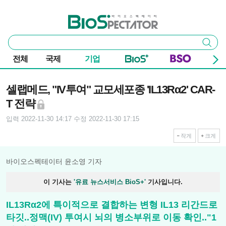
본문 바로가기
주요 메뉴
바이오스펙테이터
통
검색
합
검
전체
국제
기업
색
기사본문
셀랩메드, "IV투여" 교모세포종 'IL13Rα2' CAR-
T 전략
입력 2022-11-30 14:17
수정 2022-11-30 17:15
작게
크게
바이오스펙테이터 윤소영 기자
이 기사는
'유료 뉴스서비스 BioS+'
기사입니다.
IL13Rα2에 특이적으로 결합하는 변형 IL13 리간드로
타깃..정맥(IV) 투여시 뇌의 병소부위로 이동 확인.."1