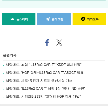
뉴스레터
텔레그램
카카오톡
페
트위
이
터로
스
기사
북
공유
관련기사
으
하기
로
셀랩메드, 뇌암 ‘IL13Rα2 CAR-T’ “KDDF 과제선정”
기
사
셀랩메드, ‘HGF 항체+IL13Rα2 CAR-T’ ASGCT 발표
공
유
셀랩메드, 세포·유전자 치료제 생산시설 개소
하
셀랩메드, ‘IL13Rα2 CAR-T’ 뇌암 1상 “국내 IND 승인"
기
셀랩메드, 시리즈B 233억 “고형암 HGF 항체 개발”