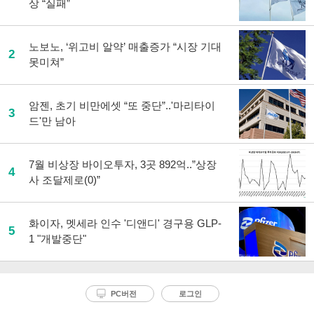
상 “실패”
노보노, ‘위고비 알약’ 매출증가 “시장 기대
2
못미쳐”
암젠, 초기 비만에셋 “또 중단”..'마리타이
3
드'만 남아
7월 비상장 바이오투자, 3곳 892억..”상장
4
사 조달제로(0)”
화이자, 멧세라 인수 '디앤디' 경구용 GLP-
5
1 "개발중단"
PC버전
로그인