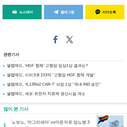
뉴스레터
텔레그램
카카오톡
페
트위
이
터로
스
기사
북
공유
관련기사
으
하기
로
셀랩메드, ‘HGF 항체’ 고형암 임상1상 결과는?
기
사
셀랩메드, 시리즈B 233억 “고형암 HGF 항체 개발”
공
유
셀랩메드, ‘IL13Rα2 CAR-T’ 뇌암 1상 “국내 IND 승인"
하
셀랩메드, 세포·유전자 치료제 생산시설 개소
기
많이 본 기사
노보노, '카그리세마' vs마운자로 당뇨병 3
1