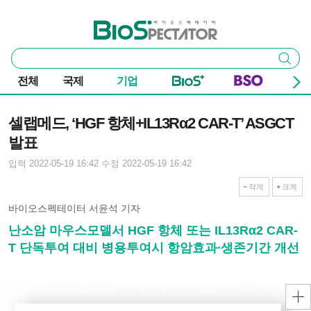
본문 바로가기
주요 메뉴
바이오스펙테이터
통
검색
합
검
전체
국제
기업
색
기사본문
셀랩메드, ‘HGF 항체+IL13Rα2 CAR-T’ ASGCT
발표
입력 2022-05-19 16:42
수정 2022-05-19 16:42
작게
크게
바이오스펙테이터 서윤석 기자
난소암 마우스모델서 HGF 항체 또는 IL13Rα2 CAR-
T 단독투여 대비 병용투여시 항암효과∙생존기간 개선