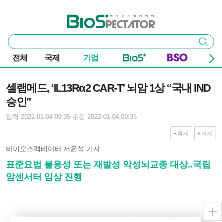
본문 바로가기
주요 메뉴
바이오스펙테이터
통
검색
합
검
전체
국제
기업
색
기사본문
셀랩메드, ‘IL13Rα2 CAR-T’ 뇌암 1상 “국내 IND
승인"
입력 2022-01-04 09:35
수정 2022-01-04 09:35
작게
크게
바이오스펙테이터 서윤석 기자
표준요법 불응성 또는 재발성 악성뇌교종 대상..국립
암센서터 임상 진행