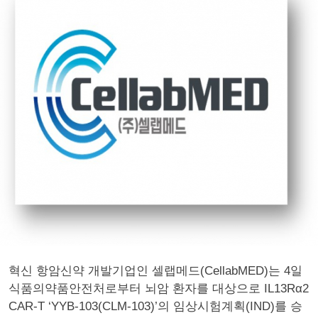
혁신 항암신약 개발기업인 셀랩메드(CellabMED)는 4일
식품의약품안전처로부터 뇌암 환자를 대상으로 IL13Rα2
CAR-T ‘YYB-103(CLM-103)’의 임상시험계획(IND)를 승