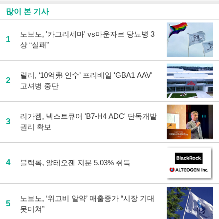
유
하
많이 본 기사
기
노보노, '카그리세마' vs마운자로 당뇨병 3
1
상 “실패”
릴리, ‘10억弗 인수’ 프리베일 'GBA1 AAV'
2
고셔병 중단
리가켐, 넥스트큐어 'B7-H4 ADC' 단독개발
3
권리 확보
4
블랙록, 알테오젠 지분 5.03% 취득
노보노, ‘위고비 알약’ 매출증가 “시장 기대
5
못미쳐”