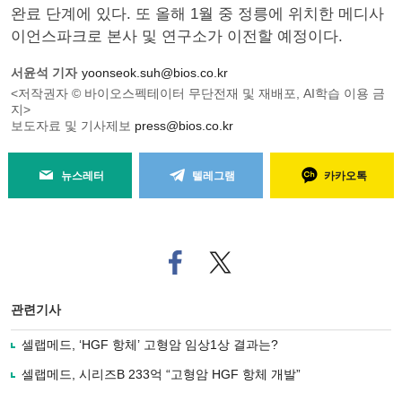
완료 단계에 있다. 또 올해 1월 중 정릉에 위치한 메디사
이언스파크로 본사 및 연구소가 이전할 예정이다.
서윤석 기자
yoonseok.suh@bios.co.kr
<저작권자 © 바이오스펙테이터 무단전재 및 재배포, AI학습 이용 금
지>
보도자료 및 기사제보
press@bios.co.kr
뉴스레터
텔레그램
카카오톡
페
트위
이
터로
스
기사
북
공유
관련기사
으
하기
로
셀랩메드, ‘HGF 항체’ 고형암 임상1상 결과는?
기
사
셀랩메드, 시리즈B 233억 “고형암 HGF 항체 개발”
공