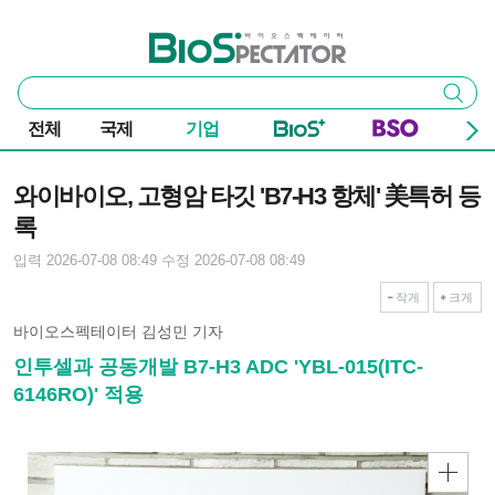
본문 바로가기
주요 메뉴
바이오스펙테이터
통
검색
합
검
전체
국제
기업
색
기사본문
와이바이오, 고형암 타깃 'B7-H3 항체' 美특허 등
록
입력 2026-07-08 08:49
수정 2026-07-08 08:49
작게
크게
바이오스펙테이터 김성민 기자
인투셀과 공동개발 B7-H3 ADC 'YBL-015(ITC-
6146RO)' 적용