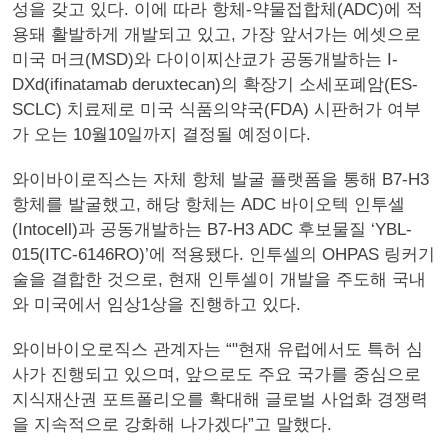
성을 갖고 있다. 이에 따라 항체-약물접합체(ADC)에 적
용돼 활발하게 개발되고 있고, 가장 앞서가는 에셋으로
미국 머크(MSD)와 다이이찌산쿄가 공동개발하는 I-
DXd(ifinatamab deruxtecan)의 확장기 소세포폐암(ES-
SCLC) 치료제로 미국 식품의약국(FDA) 시판허가 여부
가 오는 10월10일까지 결정될 예정이다.
와이바이로직스는 자체 항체 발굴 플랫폼을 통해 B7-H3
항체를 발굴했고, 해당 항체는 ADC 바이오텍 인투셀
(Intocell)과 공동개발하는 B7-H3 ADC 후보물질 ‘YBL-
015(ITC-6146RO)’에 적용됐다. 인투셀의 OHPAS 링커기
술을 결합한 것으로, 현재 인투셀이 개발을 주도해 국내
와 미국에서 임상1상을 진행하고 있다.
와이바이오로직스 관계자는 “"현재 유럽에서도 특허 심
사가 진행되고 있으며, 앞으로도 주요 국가를 중심으로
지식재산권 포트폴리오를 확대해 글로벌 사업화 경쟁력
을 지속적으로 강화해 나가겠다”고 말했다.