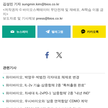
김성민 기자
sungmin.kim@bios.co.kr
<저작권자 © 바이오스펙테이터 무단전재 및 재배포, AI학습 이용 금
지>
보도자료 및 기사제보
press@bios.co.kr
뉴스레터
텔레그램
카카오톡
페
트위
이
터로
스
기사
북
공유
관련기사
으
하기
로
와이바이오, 박영우·박범찬 각자대표 체제로 변경
기
사
와이바이오, IL-2v 기술·삼중항체 2종 “특허출원 완료”
공
유
와이바이오, 차세대 IL-2xPD-1 '삼중항체' 2종 "내년 IND"
하
와이바이오, 우시바이오와 '삼중 면역항암' CDMO 계약
기