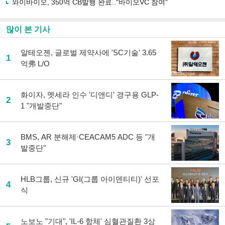
와이바이오, 350억 CB발행 완료.."바이오VC 참여"
많이 본 기사
알테오젠, 글로벌 제약사에 'SC기술' 3.65
1
억弗 L/O
화이자, 멧세라 인수 '디앤디' 경구용 GLP-
2
1 "개발중단"
BMS, AR 분해제·CEACAM5 ADC 등 "개
3
발중단"
HLB그룹, 신규 'GI(그룹 아이덴티티)' 선포
4
식
노보노 "기대", 'IL-6 항체' 심혈관질환 3상