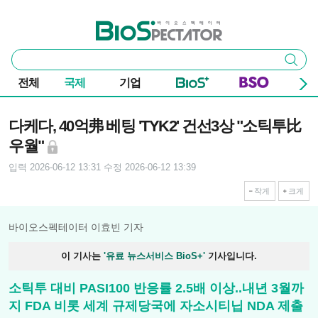
본문 바로가기
주요 메뉴
바이오스펙테이터
통
검색
합
검
전체
국제
기업
색
기사본문
다케다, 40억弗 베팅 'TYK2' 건선3상 "소틱투比
우월"
입력 2026-06-12 13:31
수정 2026-06-12 13:39
작게
크게
바이오스펙테이터 이효빈 기자
이 기사는
'유료 뉴스서비스 BioS+'
기사입니다.
소틱투 대비 PASI100 반응률 2.5배 이상..내년 3월까
지 FDA 비롯 세계 규제당국에 자소시티닙 NDA 제출