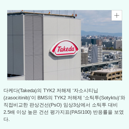
다케다(Takeda)의 TYK2 저해제 ‘자소시티닙
(zasocitinib)’이 BMS의 TYK2 저해제 ‘소틱투(Sotyktu)’와
직접비교한 판상건선(PsO) 임상3상에서 소틱투 대비
2.5배 이상 높은 건선 평가지표(PASI100) 반응률을 보였
다.