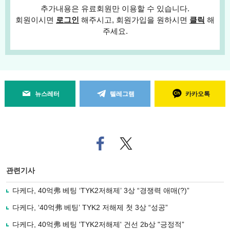
추가내용은 유료회원만 이용할 수 있습니다.
회원이시면
로그인
해주시고, 회원가입을 원하시면
클릭
해
주세요.
뉴스레터
텔레그램
카카오톡
페
트위
이
터로
스
기사
북
공유
관련기사
으
하기
로
다케다, 40억弗 베팅 ‘TYK2저해제’ 3상 “경쟁력 애매(?)”
기
사
다케다, ‘40억弗 베팅’ TYK2 저해제 첫 3상 “성공”
공
유
다케다, 40억弗 베팅 'TYK2저해제' 건선 2b상 "긍정적”