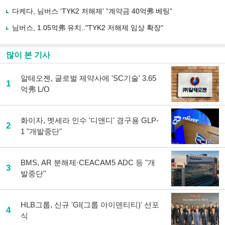
하
다케다, 님버스 ‘TYK2 저해제’ ”계약금 40억弗 베팅”
기
님버스, 1.05억弗 유치.."TYK2 저해제 임상 확장"
많이 본 기사
알테오젠, 글로벌 제약사에 'SC기술' 3.65
1
억弗 L/O
화이자, 멧세라 인수 '디앤디' 경구용 GLP-
2
1 "개발중단"
BMS, AR 분해제·CEACAM5 ADC 등 "개
3
발중단"
HLB그룹, 신규 'GI(그룹 아이덴티티)' 선포
4
식