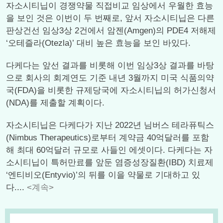
자소시티닙이 경쟁약물 직접비교 임상에서 우월한 효능
을 보인 것은 이번이 두 번째로, 앞서 자소시티닙은 다른
판상건선 임상3상 2건에서 암젠(Amgen)의 PDE4 저해제
‘오테즐라(Otezla)’ 대비 높은 효능을 보인 바있다.
다케다는 앞선 결과를 비롯해 이번 임상3상 결과를 바탕
으로 회사의 회계연도 기준 내년 3월까지 미국 식품의약
국(FDA)을 비롯한 규제당국에 자소시티닙의 허가신청서
(NDA)를 제출할 계획이다.
자소시티닙은 다케다가 지난 2022년 님버스 테라퓨틱스
(Nimbus Therapeutics)로부터 계약금 40억달러를 포함
해 최대 60억달러 규모로 사들인 에셋이다. 다케다는 자
소시티닙이 특허만료를 앞둔 염증성장질환(IBD) 치료제
‘엔티비오(Entyvio)’의 뒤를 이을 약물로 기대하고 있
다....
<계속>