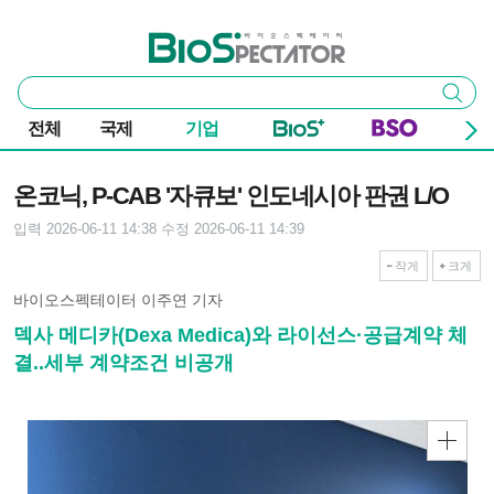
본문 바로가기
주요 메뉴
바이오스펙테이터
통
검색
합
검
전체
국제
기업
색
기사본문
온코닉, P-CAB '자큐보' 인도네시아 판권 L/O
입력 2026-06-11 14:38
수정 2026-06-11 14:39
작게
크게
바이오스펙테이터 이주연 기자
덱사 메디카(Dexa Medica)와 라이선스·공급계약 체
결..세부 계약조건 비공개