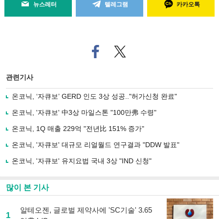
뉴스레터
텔레그램
카카오톡
페
트위
이
터로
스
기사
북
공유
관련기사
으
하기
로
온코닉, ‘자큐보’ GERD 인도 3상 성공.."허가신청 완료"
기
사
온코닉, '자큐보' 中3상 마일스톤 "100만弗 수령"
공
유
온코닉, 1Q 매출 229억 "전년比 151% 증가"
하
온코닉, '자큐보' 대규모 리얼월드 연구결과 "DDW 발표"
기
온코닉, '자큐보' 유지요법 국내 3상 "IND 신청"
많이 본 기사
알테오젠, 글로벌 제약사에 'SC기술' 3.65
1