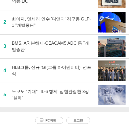
억弗 L/O
화이자, 멧세라 인수 '디앤디' 경구용 GLP-
2
1 "개발중단"
BMS, AR 분해제·CEACAM5 ADC 등 "개
3
발중단"
HLB그룹, 신규 'GI(그룹 아이덴티티)' 선포
4
식
노보노 "기대", 'IL-6 항체' 심혈관질환 3상
5
"실패”
PC버전
로그인