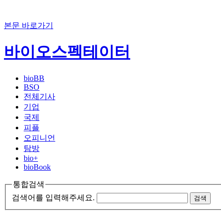
본문 바로가기
바이오스펙테이터
bioBB
BSO
전체기사
기업
국제
피플
오피니언
탐방
bio+
bioBook
통합검색
검색어를 입력해주세요.
검색