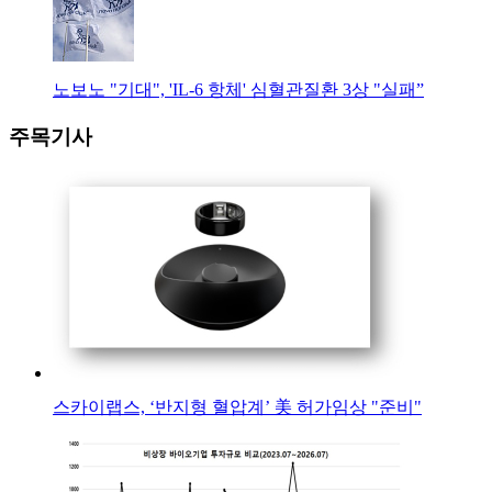
노보노 "기대", 'IL-6 항체' 심혈관질환 3상 "실패”
주목기사
스카이랩스, ‘반지형 혈압계’ 美 허가임상 "준비"