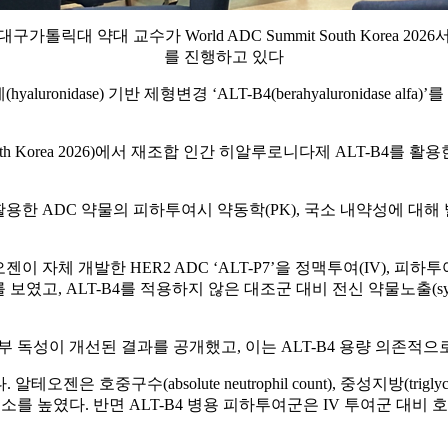
구가톨릭대 약대 교수가 World ADC Summit South Korea 202
를 진행하고 있다
luronidase) 기반 제형변경 ‘ALT-B4(berahyaluronida
South Korea 2026)에서 재조합 인간 히알루로니다제 ALT-B4
용한 ADC 약물의 피하투여시 약동학(PK), 국소 내약성에 대해
 자체 개발한 HER2 ADC ‘ALT-P7’을 정맥투여(IV), 피하투
, ALT-B4를 적용하지 않은 대조군 대비 전신 약물노출(systemic e
부 독성이 개선된 결과를 공개했고, 이는 ALT-B4 용량 의존적으
absolute neutrophil count), 중성지방(triglycerides),
소를 높였다. 반면 ALT-B4 병용 피하투여군은 IV 투여군 대비