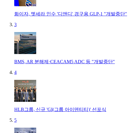
화이자, 멧세라 인수 '디앤디' 경구용 GLP-1 "개발중단"
3
BMS, AR 분해제·CEACAM5 ADC 등 "개발중단"
4
HLB그룹, 신규 'GI(그룹 아이덴티티)' 선포식
5