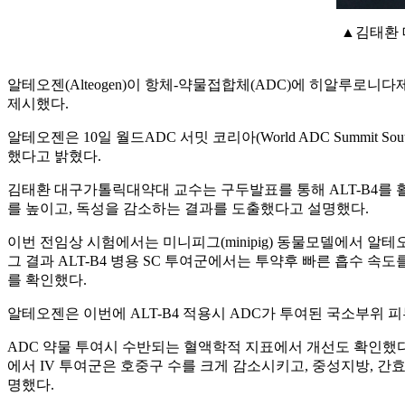
▲김태환 대
알테오젠(Alteogen)이 항체-약물접합체(ADC)에 히알루로니다제(hya
제시했다.
알테오젠은 10일 월드ADC 서밋 코리아(World ADC Summit 
했다고 밝혔다.
김태환 대구가톨릭대약대 교수는 구두발표를 통해 ALT-B4를 활
를 높이고, 독성을 감소하는 결과를 도출했다고 설명했다.
이번 전임상 시험에서는 미니피그(minipig) 동물모델에서 알테오젠이
그 결과 ALT-B4 병용 SC 투여군에서는 투약후 빠른 흡수 속도를 보였고
를 확인했다.
알테오젠은 이번에 ALT-B4 적용시 ADC가 투여된 국소부위 피
ADC 약물 투여시 수반되는 혈액학적 지표에서 개선도 확인했다. 알테오젠은 호중구수(
에서 IV 투여군은 호중구 수를 크게 감소시키고, 중성지방, 간효
명했다.