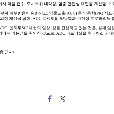
여시 약물 흡수, 주사부위 내약성, 혈중 안전성 측면을 개선할 수
사부위 피부반응이 완화되고, 약물노출(AUC) 등 약동학(PK) 
여 편의성 개선을 넘어, ADC 치료제의 약동학과 안전성 프로파일을
 ADC ‘엔허투SC’ 제형의 임상1상을 진행하고 있는 것은, 실제
수 있다는 가능성을 확인한 것으로, ADC 파트너십을 확대하길 기대
용 금지>
페
트
이
위
스
터
북
로