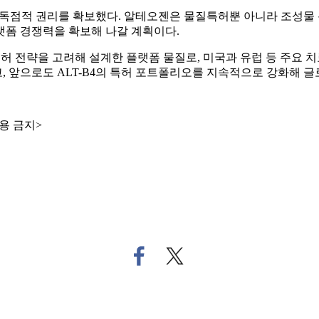
까지 독점적 권리를 확보했다. 알테오젠은 물질특허뿐 아니라 조성물 
랫폼 경쟁력을 확보해 나갈 계획이다.
특허 전략을 고려해 설계한 플랫폼 물질로, 미국과 유럽 등 주요 
 앞으로도 ALT-B4의 특허 포트폴리오를 지속적으로 강화해 
용 금지>
페
트
이
위
스
터
북
로
으
기