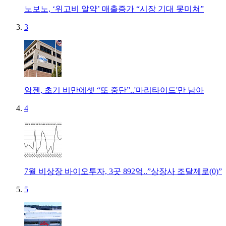
노보노, ‘위고비 알약’ 매출증가 “시장 기대 못미쳐”
3
암젠, 초기 비만에셋 “또 중단”..'마리타이드'만 남아
4
7월 비상장 바이오투자, 3곳 892억..”상장사 조달제로(0)”
5