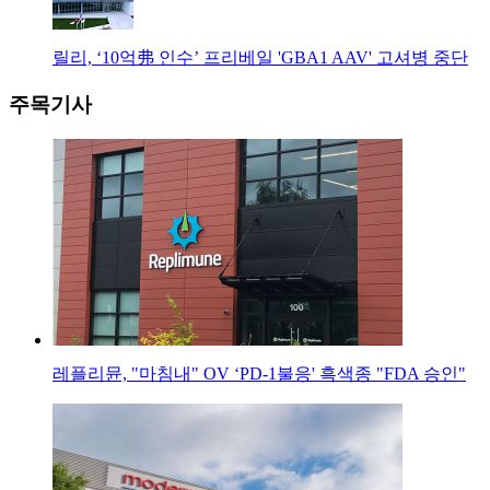
릴리, ‘10억弗 인수’ 프리베일 'GBA1 AAV' 고셔병 중단
주목기사
레플리뮨, "마침내" OV ‘PD-1불응' 흑색종 "FDA 승인"