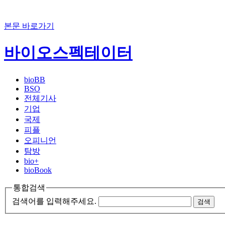
본문 바로가기
바이오스펙테이터
bioBB
BSO
전체기사
기업
국제
피플
오피니언
탐방
bio+
bioBook
통합검색
검색어를 입력해주세요.
검색