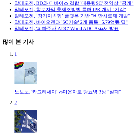
알테오젠, BD와 디바이스 결합 '대용량SC' 전임상 "공개"
알테오젠, 할로자임 美제조방법 특허 IPR 개시 "기각"
알테오젠, ‘장기지속형’ 플랫폼 기반 ”비만치료제 개발”
알테오젠, 바이오젠과 'SC기술' 2개 품목 "5.79억弗 딜"
알테오젠, '피하주사 ADC' World ADC Asia서 발표
많이 본 기사
1
노보노, '카그리세마' vs마운자로 당뇨병 3상 “실패”
2