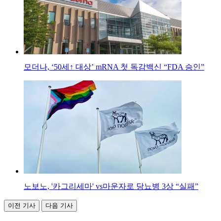
모더나, ‘50세↑ 대상’ mRNA 첫 독감백신 “FDA 승인”
노보노, '카그리세마' vs마운자로 당뇨병 3상 “실패”
이전 기사
다음 기사