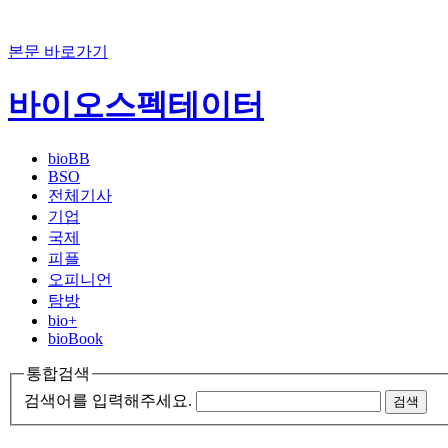
본문 바로가기
바이오스펙테이터
bioBB
BSO
전체기사
기업
국제
피플
오피니언
탐방
bio+
bioBook
통합검색
검색어를 입력해주세요.
검색