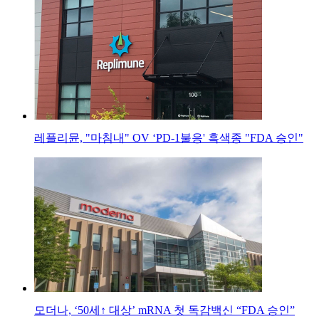
레플리뮨, "마침내" OV ‘PD-1불응' 흑색종 "FDA 승인"
모더나, ‘50세↑ 대상’ mRNA 첫 독감백신 “FDA 승인”