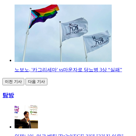
노보노, '카그리세마' vs마운자로 당뇨병 3상 “실패”
이전 기사
다음 기사
탐방