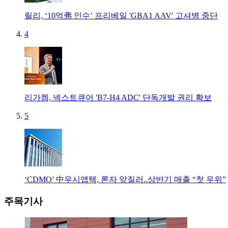
릴리, ‘10억弗 인수’ 프리베일 'GBA1 AAV' 고셔병 중단
4
리가켐, 넥스트큐어 'B7-H4 ADC' 단독개발 권리 확보
5
‘CDMO’ 中우시앱텍, 론자 앞질러..상반기 매출 “첫 우위”
주목기사