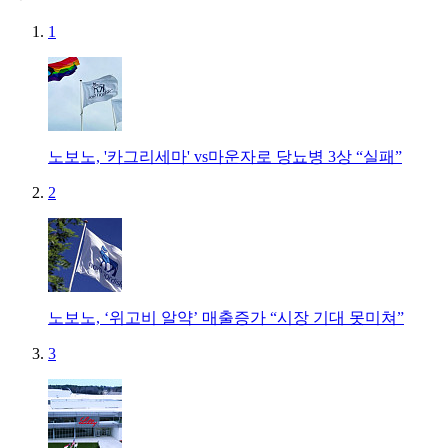
1
노보노, '카그리세마' vs마운자로 당뇨병 3상 “실패”
2
노보노, ‘위고비 알약’ 매출증가 “시장 기대 못미쳐”
3