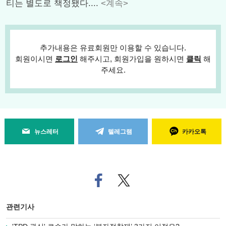
티는 별도로 책정됐다....
<계속>
추가내용은 유료회원만 이용할 수 있습니다.
회원이시면
로그인
해주시고, 회원가입을 원하시면
클릭
해
주세요.
뉴스레터
텔레그램
카카오톡
페
트위
이
터로
스
기사
북
공유
관련기사
으
하기
로