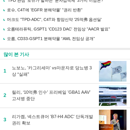
'TPD 관심' 로슈가 말하는 ‘분자접착제’ 3가지 이점은?
기
사
로슈, C4T에 'EGFR 분해약물' "권리 반환"
공
유
머크도 "TPD-ADC", C4T와 항암신약 '25억弗 옵션딜'
하
오름테라퓨틱, GSPT1 'CD123 DAC' 전임상 "AACR 발표"
기
오름, CD33-GSPT1 분해약물 “AML 전임상 공개”
많이 본 기사
노보노, '카그리세마' vs마운자로 당뇨병 3
1
상 “실패”
릴리, ‘10억弗 인수’ 프리베일 'GBA1 AAV'
2
고셔병 중단
리가켐, 넥스트큐어 'B7-H4 ADC' 단독개발
3
권리 확보