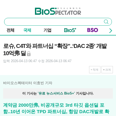
본문 바로가기
주요 메뉴
바이오스펙테이터
통
검색
합
검
전체
국제
기업
색
기사본문
로슈, C4T와 파트너십 “확장”..‘DAC 2종' 개발
10억弗 딜
입력 2026-04-13 06:47
수정 2026-04-13 06:47
작게
크게
바이오스펙테이터 이효빈 기자
이 기사는
'유료 뉴스서비스 BioS+'
기사입니다.
계약금 2000만弗, 비공개규모 3rd 타깃 옵션딜 포
함..10년 이어온 TPD 파트너십, 항암 DAC개발로 확