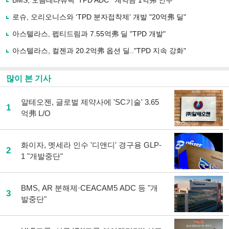
BMS, 오름테라퓨틱 ‘TPD ADC’ “계약금 1억弗 인수”
공
유
로슈, 오리오니스와 ‘TPD 분자접착제’ 개발 "20억弗 딜"
하
아스텔라스, 펩티드림과 7.55억弗 딜 "TPD 개발"
기
아스텔라스, 컬젠과 20.2억弗 옵션 딜.."TPD 지속 강화"
많이 본 기사
알테오젠, 글로벌 제약사에 'SC기술' 3.65
1
억弗 L/O
화이자, 멧세라 인수 '디앤디' 경구용 GLP-
2
1 "개발중단"
BMS, AR 분해제·CEACAM5 ADC 등 "개
3
발중단"