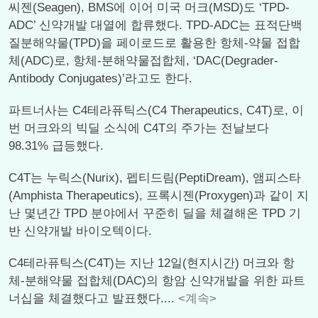
씨젠(Seagen), BMS에 이어 미국 머크(MSD)도 ‘TPD-
ADC’ 신약개발 대열에 합류했다. TPD-ADC는 표적단백
질분해약물(TPD)을 페이로드로 활용한 항체-약물 접합
체(ADC)로, 항체-분해약물접합체, ‘DAC(Degrader-
Antibody Conjugates)’라고도 한다.
파트너사는 C4테라퓨틱스(C4 Therapeutics, C4T)로, 이
번 머크와의 빅딜 소식에 C4T의 주가는 전날보다
98.31% 급등했다.
C4T는 누릭스(Nurix), 펩티드림(PeptiDream), 앰피스타
(Amphista Therapeutics), 프록시젠(Proxygen)과 같이 지
난 몇년간 TPD 분야에서 꾸준히 딜을 체결해온 TPD 기
반 신약개발 바이오텍이다.
C4테라퓨틱스(C4T)는 지난 12일(현지시간) 머크와 항
체-분해약물 접합체(DAC)의 항암 신약개발을 위한 파트
너십을 체결했다고 발표했다....
<계속>