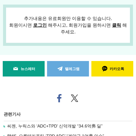
추가내용은 유료회원만 이용할 수 있습니다.
회원이시면
로그인
해주시고, 회원가입을 원하시면
클릭
해
주세요.
뉴스레터
텔레그램
카카오톡
페
트위
이
터로
스
기사
북
공유
관련기사
으
하기
로
씨젠, 누릭스와 ‘ADC+TPD’ 신약개발 “34.6억弗 딜”
기
사