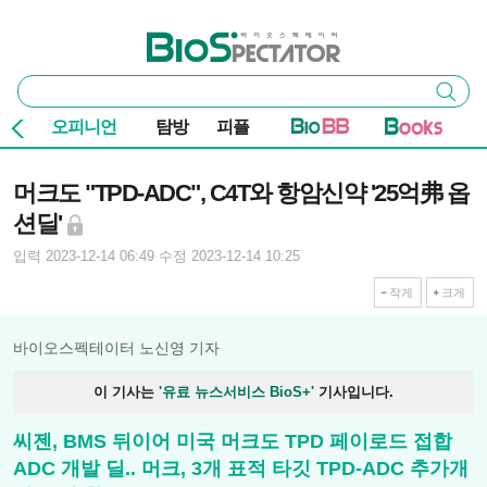
본문 바로가기
주요 메뉴
바이오스펙테이터
통
검색
합
검
오피니언
탐방
피플
색
기사본문
머크도 "TPD-ADC", C4T와 항암신약 '25억弗 옵
션딜'
입력 2023-12-14 06:49
수정 2023-12-14 10:25
작게
크게
바이오스펙테이터 노신영 기자
이 기사는
'유료 뉴스서비스 BioS+'
기사입니다.
씨젠, BMS 뒤이어 미국 머크도 TPD 페이로드 접합
ADC 개발 딜.. 머크, 3개 표적 타깃 TPD-ADC 추가개