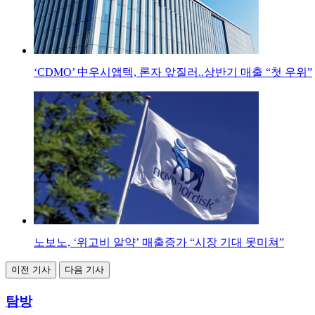
‘CDMO’ 中우시앱텍, 론자 앞질러..상반기 매출 “첫 우위”
노보노, ‘위고비 알약’ 매출증가 “시장 기대 못미쳐”
이전 기사
다음 기사
탐방