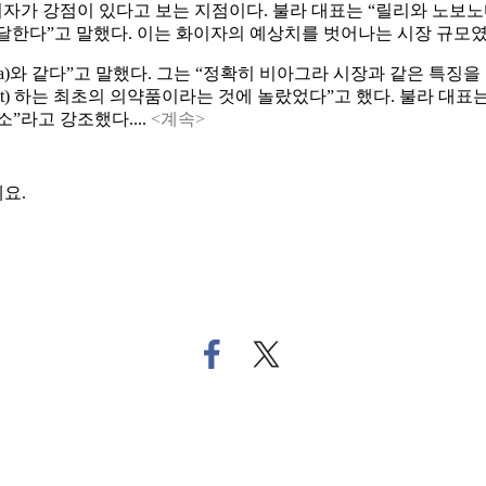
이 화이자가 강점이 있다고 보는 지점이다. 불라 대표는 “릴리와 노보노디
에 달한다”고 말했다. 이는 화이자의 예상치를 벗어나는 시장 규모였
gra)와 같다”고 말했다. 그는 “정확히 비아그라 시장과 같은 특
cket) 하는 최초의 의약품이라는 것에 놀랐었다”고 했다. 불라 대
”라고 강조했다....
<계속>
요.
페
트
이
위
스
터
북
로
으
기
로
사