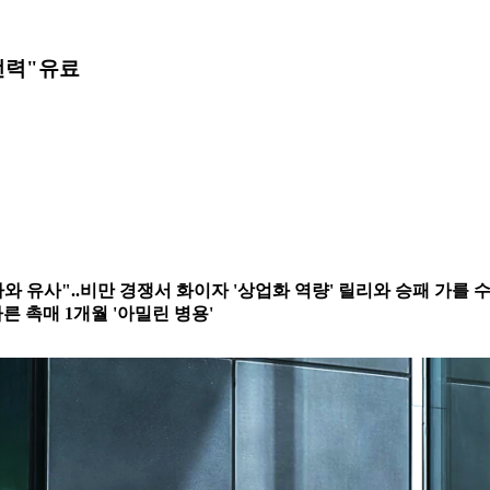
전력"
유료
그라와 유사"..비만 경쟁서 화이자 '상업화 역량' 릴리와 승패 가를 
또다른 촉매 1개월 '아밀린 병용'