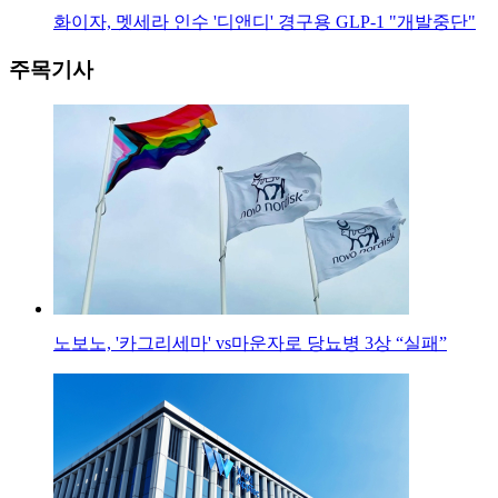
화이자, 멧세라 인수 '디앤디' 경구용 GLP-1 "개발중단"
주목기사
노보노, '카그리세마' vs마운자로 당뇨병 3상 “실패”