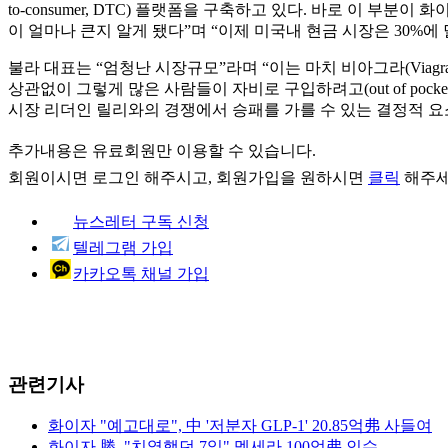
to-consumer, DTC) 플랫폼을 구축하고 있다. 바로 이 부분
이 얼마나 큰지 알게 됐다”며 “이제 미국내 현금 시장은 30%
불라 대표는 “엄청난 시장규모”라며 “이는 마치 비아그라(Via
상관없이 그렇게 많은 사람들이 자비로 구입하려고(out of po
시장 리더인 릴리와의 경쟁에서 승패를 가를 수 있는 결정적 요소
추가내용은 유료회원만 이용할 수 있습니다.
회원이시면
로그인
해주시고, 회원가입을 원하시면
클릭
해주세
뉴스레터 구독 신청
텔레그램 가입
카카오톡 채널 가입
관련기사
화이자 "예고대로", 中 '저분자 GLP-1' 20.85억弗 사들여
화이자 勝, "치열했던 7일" 멧세라 100억弗 인수