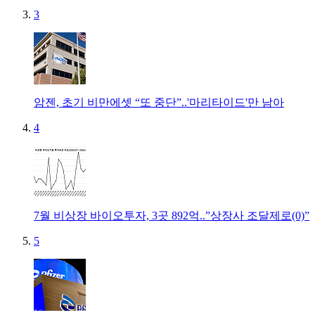
3
암젠, 초기 비만에셋 “또 중단”..'마리타이드'만 남아
4
7월 비상장 바이오투자, 3곳 892억..”상장사 조달제로(0)”
5