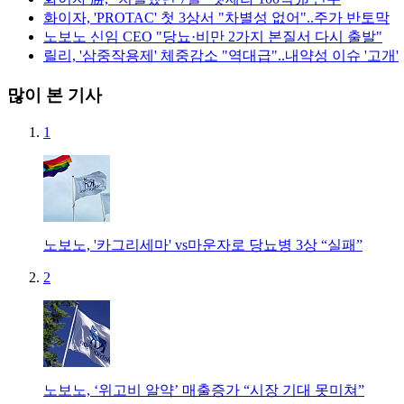
화이자, 'PROTAC' 첫 3상서 "차별성 없어"..주가 반토막
노보노 신임 CEO "당뇨·비만 2가지 본질서 다시 출발"
릴리, '삼중작용제' 체중감소 "역대급"..내약성 이슈 '고개'
많이 본 기사
1
노보노, '카그리세마' vs마운자로 당뇨병 3상 “실패”
2
노보노, ‘위고비 알약’ 매출증가 “시장 기대 못미쳐”