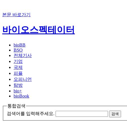
본문 바로가기
바이오스펙테이터
bioBB
BSO
전체기사
기업
국제
피플
오피니언
탐방
bio+
bioBook
통합검색
검색어를 입력해주세요.
검색