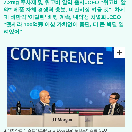
7.2mg 주사제 및 위고비 알약 출시..CEO "위고비 알
약? 제품 자체 경쟁력 충분, 비만시장 키울 것"..차세
대 비만약 '아밀린' 베팅 계속, 내약성 차별화..CEO
"멧세라 100억弗 이상 가치없어 중단, 더 큰 빅딜 열
려있어"
▲마지아르 두스트다르(Maziar Doustdar) 노보노디스크 CEO