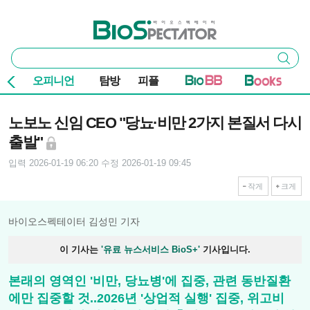
본문 바로가기
주요 메뉴
바이오스펙테이터
통
검색
합
검
오피니언
탐방
피플
색
기사본문
노보노 신임 CEO "당뇨·비만 2가지 본질서 다시
출발"
입력 2026-01-19 06:20
수정 2026-01-19 09:45
작게
크게
바이오스펙테이터 김성민 기자
이 기사는
'유료 뉴스서비스 BioS+'
기사입니다.
본래의 영역인 '비만, 당뇨병'에 집중, 관련 동반질환
에만 집중할 것..2026년 '상업적 실행' 집중, 위고비