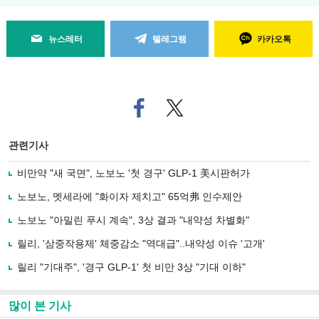
뉴스레터
텔레그램
카카오톡
페
트위
이
터로
스
기사
북
공유
관련기사
으
하기
로
비만약 "새 국면", 노보노 '첫 경구' GLP-1 美시판허가
기
사
노보노, 멧세라에 "화이자 제치고" 65억弗 인수제안
공
유
노보노 "아밀린 푸시 계속", 3상 결과 "내약성 차별화"
하
릴리, '삼중작용제' 체중감소 "역대급"..내약성 이슈 '고개'
기
릴리 "기대주", '경구 GLP-1' 첫 비만 3상 "기대 이하"
많이 본 기사