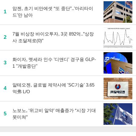
암젠, 초기 비만에셋 “또 중단”..'마리타이
1
드'만 남아
7월 비상장 바이오투자, 3곳 892억..”상장
2
사 조달제로(0)”
화이자, 멧세라 인수 '디앤디' 경구용 GLP-
3
1 "개발중단"
알테오젠, 글로벌 제약사에 'SC기술' 3.65
4
억弗 L/O
노보노, ‘위고비 알약’ 매출증가 “시장 기대
5
못미쳐”