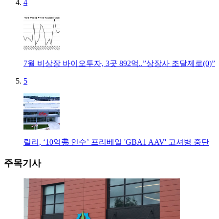
4
7월 비상장 바이오투자, 3곳 892억..”상장사 조달제로(0)”
5
릴리, ‘10억弗 인수’ 프리베일 'GBA1 AAV' 고셔병 중단
주목기사