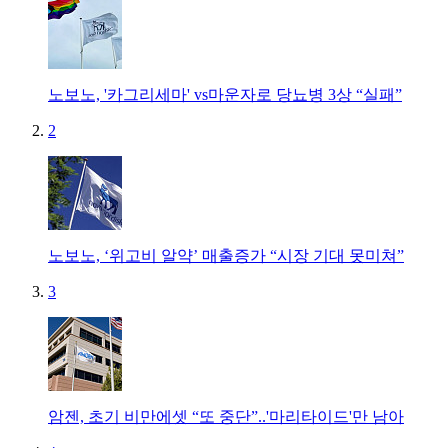
노보노, '카그리세마' vs마운자로 당뇨병 3상 “실패”
2
노보노, ‘위고비 알약’ 매출증가 “시장 기대 못미쳐”
3
암젠, 초기 비만에셋 “또 중단”..'마리타이드'만 남아