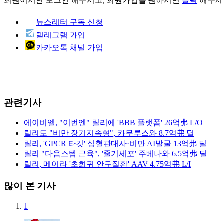
회원이시면
로그인
해주시고, 회원가입을 원하시면
클릭
해주세
뉴스레터 구독 신청
텔레그램 가입
카카오톡 채널 가입
관련기사
에이비엘, "이번엔" 릴리에 'BBB 플랫폼' 26억弗 L/O
릴리도 "비만 장기지속형", 카무루스와 8.7억弗 딜
릴리, 'GPCR 타깃' 심혈관대사·비만 AI발굴 13억弗 딜
릴리 "다음스텝 근육", '줄기세포' 주베나와 6.5억弗 딜
릴리, 메이라 '초희귀 안구질환' AAV 4.75억弗 L/I
많이 본 기사
1