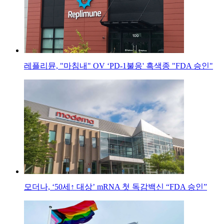
레플리뮨, "마침내" OV ‘PD-1불응' 흑색종 "FDA 승인"
모더나, ‘50세↑ 대상’ mRNA 첫 독감백신 “FDA 승인”