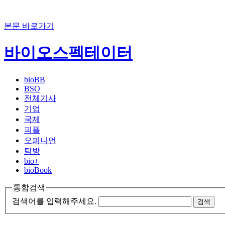
본문 바로가기
바이오스펙테이터
bioBB
BSO
전체기사
기업
국제
피플
오피니언
탐방
bio+
bioBook
통합검색
검색어를 입력해주세요.
검색