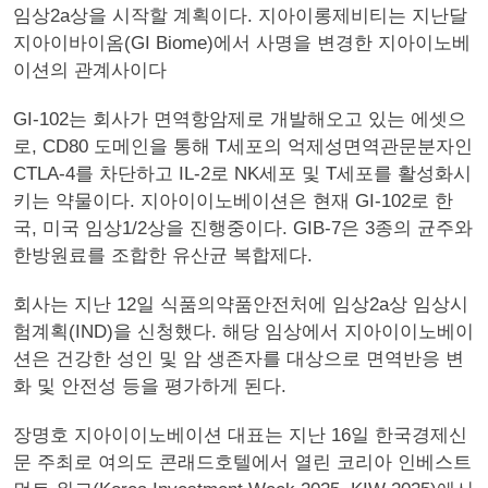
임상2a상을 시작할 계획이다. 지아이롱제비티는 지난달
지아이바이옴(GI Biome)에서 사명을 변경한 지아이노베
이션의 관계사이다
GI-102는 회사가 면역항암제로 개발해오고 있는 에셋으
로, CD80 도메인을 통해 T세포의 억제성면역관문분자인
CTLA-4를 차단하고 IL-2로 NK세포 및 T세포를 활성화시
키는 약물이다. 지아이이노베이션은 현재 GI-102로 한
국, 미국 임상1/2상을 진행중이다. GIB-7은 3종의 균주와
한방원료를 조합한 유산균 복합제다.
회사는 지난 12일 식품의약품안전처에 임상2a상 임상시
험계획(IND)을 신청했다. 해당 임상에서 지아이이노베이
션은 건강한 성인 및 암 생존자를 대상으로 면역반응 변
화 및 안전성 등을 평가하게 된다.
장명호 지아이이노베이션 대표는 지난 16일 한국경제신
문 주최로 여의도 콘래드호텔에서 열린 코리아 인베스트