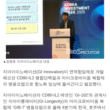
▲장명호 지아이이노베이션 대표
지아이이노베이션(GI Innovation)이 면역항암제로 개발
해오던 CD80-IL2 융합단백질과 마이크로바이옴 복합제
의 병용요법으로 항노화 임상에 들어간다고 발표했다.
지아이이노베이션의 CD80-IL2 에셋인 ‘GI-102’와 관계사
인 지아이롱제비티(GI Longevity)의 마이크로바이옴 복
합제 ‘GIB-7’ 병용요법으로 올해 4분기에 한국, 호주에서