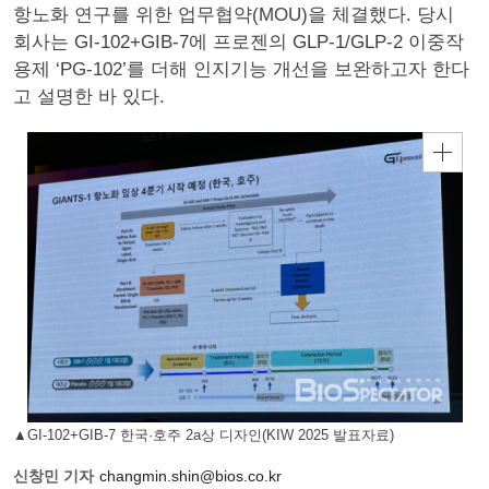
항노화 연구를 위한 업무협약(MOU)을 체결했다. 당시
회사는 GI-102+GIB-7에 프로젠의 GLP-1/GLP-2 이중작
용제 ‘PG-102’를 더해 인지기능 개선을 보완하고자 한다
고 설명한 바 있다.
▲GI-102+GIB-7 한국·호주 2a상 디자인(KIW 2025 발표자료)
신창민 기자
changmin.shin@bios.co.kr