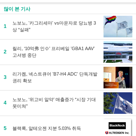
많이 본 기사
노보노, '카그리세마' vs마운자로 당뇨병 3
1
상 “실패”
릴리, ‘10억弗 인수’ 프리베일 'GBA1 AAV'
2
고셔병 중단
리가켐, 넥스트큐어 'B7-H4 ADC' 단독개발
3
권리 확보
노보노, ‘위고비 알약’ 매출증가 “시장 기대
4
못미쳐”
5
블랙록, 알테오젠 지분 5.03% 취득