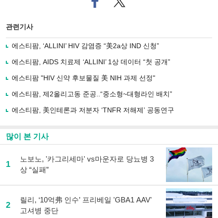
이
터로
스
기사
북
공유
관련기사
으
하기
로
에스티팜, ‘ALLINI’ HIV 감염증 “美2a상 IND 신청”
기
사
에스티팜, AIDS 치료제 ‘ALLINI’ 1상 데이터 “첫 공개”
공
유
에스티팜 "HIV 신약 후보물질 美 NIH 과제 선정"
하
에스티팜, 제2올리고동 준공..“중소형~대형라인 배치”
기
에스티팜, 美인테론과 저분자 ‘TNFR 저해제’ 공동연구
많이 본 기사
노보노, '카그리세마' vs마운자로 당뇨병 3
1
상 “실패”
릴리, ‘10억弗 인수’ 프리베일 'GBA1 AAV'
2
고셔병 중단