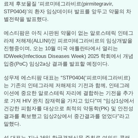
료제 후보물질 ‘피르미테그라비르(pirmitegravir,
STP0404)’의 환자 임상데이터 발표를 앞두고 약물의 차
별전략을 발표했다.
에스티팜은 아직 시판된 약물이 없는 알로스테릭 인테그
라제 저해제(ALLINI)인 피르미테그라비르의 임상개발을
진행중이며, 오는 10월 미국 애틀란타에서 열리는
IDWeek(Infectious Diseases Week) 2025 학회에서 개념
입증(PoC) 임상2a상 결과를 발표할 예정이다.
성무제 에스티팜 대표는 “STP0404(‘피르미테그라비르)
는 기존의 인테그라제 저해제의 기전과 함께, 인테그레
이션에 중요한 알로스테릭 자리에 결합하는 기전을 추가
로 가져 HIV 완치 잠재력을 가지고 있다”며 “임상1상에서
건강한 피험자를 대상으로 최적의 약동학(PK) 및 안전성
결과를 확보했고 임상2상에서 중간결과를 얻었다”라고
말했다.
성 대표는 지난 16일 한국경제신문 주최로 여의도 콘래