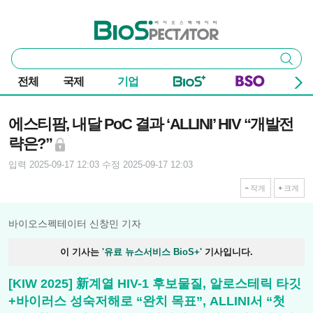
본문 바로가기
주요 메뉴
바이오스펙테이터
통
검색
합
검
전체
국제
기업
색
기사본문
에스티팜, 내달 PoC 결과 ‘ALLINI’ HIV “개발전
략은?”
입력 2025-09-17 12:03
수정 2025-09-17 12:03
작게
크게
바이오스펙테이터 신창민 기자
이 기사는
'유료 뉴스서비스 BioS+'
기사입니다.
[KIW 2025] 新계열 HIV-1 후보물질, 알로스테릭 타깃
+바이러스 성숙저해로 “완치 목표”, ALLINI서 “첫