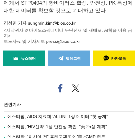
에게서 STP0404의 항바이러스 활성, 안전성, PK 특성에
대한 데이터를 확보할 것으로 기대하고 있다.
김성민 기자
sungmin.kim@bios.co.kr
<저작권자 © 바이오스펙테이터 무단전재 및 재배포, AI학습 이용 금
지>
보도자료 및 기사제보
press@bios.co.kr
뉴스레터
텔레그램
카카오톡
페
트위
이
터로
스
기사
북
공유
관련기사
으
하기
로
에스티팜, AIDS 치료제 ‘ALLINI’ 1상 데이터 “첫 공개”
기
사
에스티팜, 'HIV신약' 1상 안전성 확인.."美 2a상 계획"
공
유
에스티팜, “아시아 첫” 올리고제조소 ’美 cGMP 획득‘