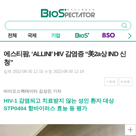
본문 바로가기
주요 메뉴
바이오스펙테이터
통
검색
합
검
전체
국제
기업
색
기사본문
에스티팜, ‘ALLINI’ HIV 감염증 “美2a상 IND 신
청”
입력 2022-08-30 12:15
수정 2022-08-30 12:19
작게
크게
바이오스펙테이터 김성민 기자
HIV-1 감염되고 치료받지 않는 성인 환자 대상
STP0404 항바이러스 효능 등 평가