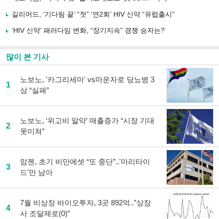
하
길리어드, ‘기다림 끝’ “첫” ‘연2회’ HIV 신약 “유럽출시”
기
‘HIV 신약’ 패러다임 변화, “장기지속” 경쟁 승자는?
많이 본 기사
노보노, '카그리세마' vs마운자로 당뇨병 3
1
상 “실패”
노보노, ‘위고비 알약’ 매출증가 “시장 기대
2
못미쳐”
암젠, 초기 비만에셋 “또 중단”..'마리타이
3
드'만 남아
7월 비상장 바이오투자, 3곳 892억..”상장
4
사 조달제로(0)”