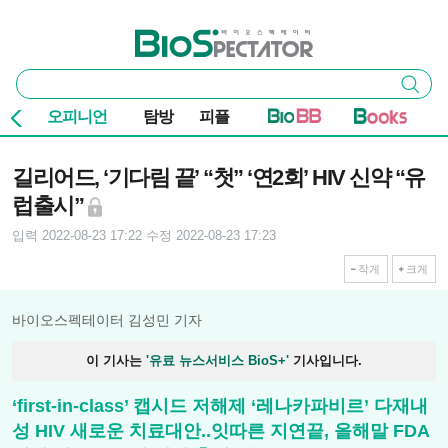
본문 바로가기
주요 메뉴
바이오스펙테이터
통
검색
합
검
오피니언
탐방
피플
색
기사본문
길리어드, ‘기다림 끝’ “첫” ‘연2회’ HIV 신약 “유
럽출시”
입력 2022-08-23 17:22
수정 2022-08-23 17:23
작게
크게
바이오스펙테이터 김성민 기자
이 기사는
'유료 뉴스서비스 BioS+'
기사입니다.
‘first-in-class’ 캡시드 저해제 ‘레나카파비르’ 다재내
성 HIV 새로운 치료대안..잇따른 지연끝, 올해말 FDA