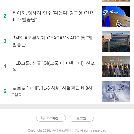
화이자, 멧세라 인수 '디앤디' 경구용 GLP-
2
1 "개발중단"
BMS, AR 분해제·CEACAM5 ADC 등 "개
3
발중단"
HLB그룹, 신규 'GI(그룹 아이덴티티)' 선포
4
식
노보노 "기대", 'IL-6 항체' 심혈관질환 3상
5
"실패”
PC버전
로그인
Copyright 2016. 바이오스펙테이터. All rights reserved