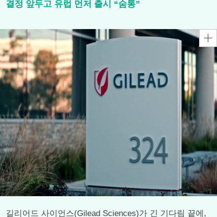
결정 앞두고 유럽 먼저 출시 “숨통”
길리어드 사이언스(Gilead Sciences)가 긴 기다림 끝에,