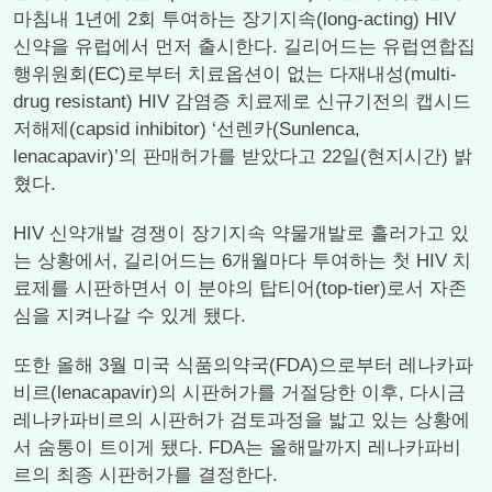
마침내 1년에 2회 투여하는 장기지속(long-acting) HIV
신약을 유럽에서 먼저 출시한다. 길리어드는 유럽연합집
행위원회(EC)로부터 치료옵션이 없는 다재내성(multi-
drug resistant) HIV 감염증 치료제로 신규기전의 캡시드
저해제(capsid inhibitor) ‘선렌카(Sunlenca,
lenacapavir)’의 판매허가를 받았다고 22일(현지시간) 밝
혔다.
HIV 신약개발 경쟁이 장기지속 약물개발로 흘러가고 있
는 상황에서, 길리어드는 6개월마다 투여하는 첫 HIV 치
료제를 시판하면서 이 분야의 탑티어(top-tier)로서 자존
심을 지켜나갈 수 있게 됐다.
또한 올해 3월 미국 식품의약국(FDA)으로부터 레나카파
비르(lenacapavir)의 시판허가를 거절당한 이후, 다시금
레나카파비르의 시판허가 검토과정을 밟고 있는 상황에
서 숨통이 트이게 됐다. FDA는 올해말까지 레나카파비
르의 최종 시판허가를 결정한다.