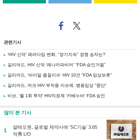
페
트위
이
터로
스
기사
북
공유
관련기사
으
하기
로
‘HIV 신약’ 패러다임 변화, “장기지속” 경쟁 승자는?
기
사
길리어드, HIV 신약 ‘레나카파비어’ “FDA 승인거절”
공
유
길리어드, '바이알 품질이슈' HIV 10건 "FDA 임상보류"
하
길리어드, 머크 HIV 부작용 이슈에..병용임상 "중단"
기
비브, '월 1회 투약' HIV치료제 ‘카베누바' FDA 승인
많이 본 기사
알테오젠, 글로벌 제약사에 'SC기술' 3.65
1
억弗 L/O