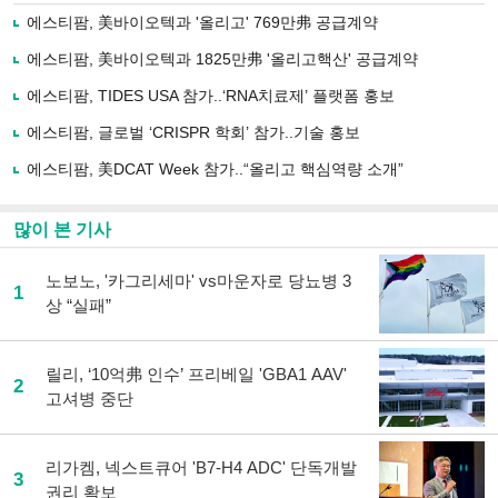
로
에스티팜, 美바이오텍과 '올리고' 769만弗 공급계약
기
사
에스티팜, 美바이오텍과 1825만弗 '올리고핵산' 공급계약
공
유
에스티팜, TIDES USA 참가..‘RNA치료제’ 플랫폼 홍보
하
에스티팜, 글로벌 ‘CRISPR 학회’ 참가..기술 홍보
기
에스티팜, 美DCAT Week 참가..“올리고 핵심역량 소개”
많이 본 기사
노보노, '카그리세마' vs마운자로 당뇨병 3
1
상 “실패”
릴리, ‘10억弗 인수’ 프리베일 'GBA1 AAV'
2
고셔병 중단
리가켐, 넥스트큐어 'B7-H4 ADC' 단독개발
3
권리 확보