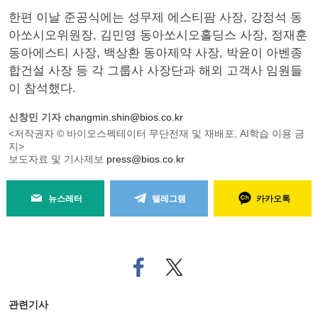
한편 이날 준공식에는 성무제 에스티팜 사장, 강정석 동
아쏘시오위원장, 김민영 동아쏘시오홀딩스 사장, 정재훈
동아에스티 사장, 백상환 동아제약 사장, 박윤이 아벤종
합건설 사장 등 각 그룹사 사장단과 해외 고객사 임원들
이 참석했다.
신창민 기자
changmin.shin@bios.co.kr
<저작권자 © 바이오스펙테이터 무단전재 및 재배포, AI학습 이용 금
지>
보도자료 및 기사제보
press@bios.co.kr
뉴스레터
텔레그램
카카오톡
페
트위
이
터로
스
기사
북
공유
관련기사
으
하기