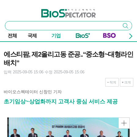
본문 바로가기
주요 메뉴
바이오스펙테이터
통
검색
합
검
전체
국제
기업
색
기사본문
에스티팜, 제2올리고동 준공..“중소형~대형라인
배치”
입력 2025-09-05 15:06
수정 2025-09-05 15:06
작게
크게
바이오스펙테이터 신창민 기자
초기임상~상업화까지 고객사 중심 서비스 제공