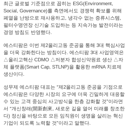
최근 글로벌 기준점으로 꼽히는 ESG(Environment,
Social, Governance)를 측면에서도 경쟁력 확보를 위해
폐열을 난방으로 재사용하고, 냉각수 없는 증류시스템,
필터수명연장 신기술 도입하는 등 지속가능 발전이라는
경영 방침도 반영했다.
에스티팜은 이번 제2올리고동 준공을 통해 3대 핵심사업
을 더욱 강화한다는 방침이다. 에스티팜 3대 사업영역은
△올리고핵산 CDMO △저분자 합성신약원료 생산 △자
체 플랫폼(Smart Cap, STLNP)을 활용한 mRNA 치료제
생산이다.
성무제 에스티팜 대표는 “제2올리고동 준공을 기점으로
에스티팜은 다양한 시장의 요구에 더욱 긴밀하게 대응할
수 있는 고객 중심의 사고방식을 한층 강화할 것”이라면
서 “개신창래(開新創來, 새로운 길을 열어 미래를 창조한
다) 정신을 바탕으로 모든 임직원이 생명을 살리는 혁신
기업이 되도록 노력할 것”이라고 말했다.