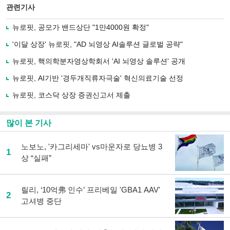
북
공유
관련기사
으
하기
로
뉴로핏, 공모가 밴드상단 "1만4000원 확정"
기
사
'이달 상장' 뉴로핏, "AD 뇌영상 AI솔루션 글로벌 공략"
공
유
뉴로핏, 핵의학분자영상학회서 'AI 뇌영상 솔루션' 공개
하
뉴로핏, AI기반 '경두개직류자극술' 혁신의료기술 선정
기
뉴로핏, 코스닥 상장 증권신고서 제출
많이 본 기사
노보노, '카그리세마' vs마운자로 당뇨병 3
1
상 “실패”
릴리, ‘10억弗 인수’ 프리베일 'GBA1 AAV'
2
고셔병 중단