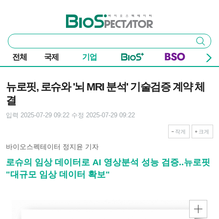
본문 바로가기
주요 메뉴
바이오스펙테이터
통
검색
합
검
전체
국제
기업
색
기사본문
뉴로핏, 로슈와 '뇌 MRI 분석' 기술검증 계약 체
결
입력 2025-07-29 09:22
수정 2025-07-29 09:22
작게
크게
바이오스펙테이터 정지윤 기자
로슈의 임상 데이터로 AI 영상분석 성능 검증..뉴로핏
"대규모 임상 데이터 확보"