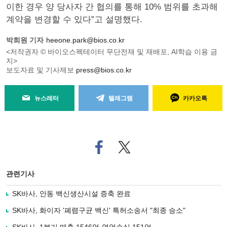
이한 경우 양 당사자 간 협의를 통해 10% 범위를 초과해
계약을 변경할 수 있다”고 설명했다.
박희원 기자
heeone.park@bios.co.kr
<저작권자 © 바이오스펙테이터 무단전재 및 재배포, AI학습 이용 금
지>
보도자료 및 기사제보
press@bios.co.kr
뉴스레터
텔레그램
카카오톡
페
트위
이
터로
스
기사
북
공유
관련기사
으
하기
로
SK바사, 안동 백신생산시설 증축 완료
기
사
SK바사, 화이자 '폐렴구균 백신' 특허소송서 "최종 승소"
공
유