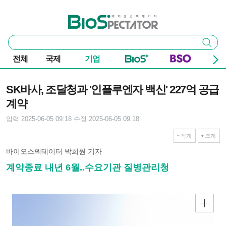
본문 바로가기
주요 메뉴
바이오스펙테이터
통
검색
합
검
전체
국제
기업
색
기사본문
SK바사, 조달청과 '인플루엔자 백신' 227억 공급
계약
입력 2025-06-05 09:18
수정 2025-06-05 09:18
작게
크게
바이오스펙테이터 박희원 기자
계약종료 내년 6월..수요기관 질병관리청