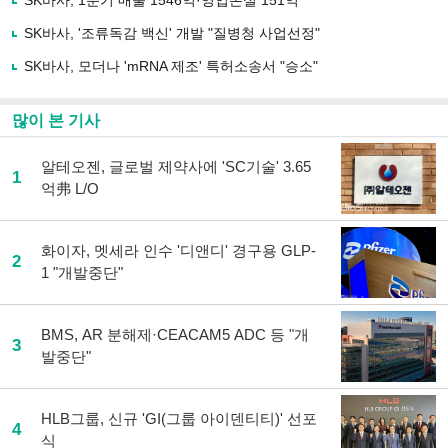
SK바사, 1분기 매출 1546억·영업손실 151억
하
SK바사, '조류독감 백신' 개발 "질병청 사업선정"
기
SK바사, 모더나 'mRNA 제조' 특허소송서 "승소"
많이 본 기사
알테오젠, 글로벌 제약사에 'SC기술' 3.65
1
억弗 L/O
화이자, 멧세라 인수 '디앤디' 경구용 GLP-
2
1 "개발중단"
BMS, AR 분해제·CEACAM5 ADC 등 "개
3
발중단"
HLB그룹, 신규 'GI(그룹 아이덴티티)' 선포
4
식