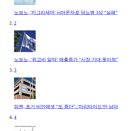
노보노, '카그리세마' vs마운자로 당뇨병 3상 “실패”
2
노보노, ‘위고비 알약’ 매출증가 “시장 기대 못미쳐”
3
암젠, 초기 비만에셋 “또 중단”..'마리타이드'만 남아
4