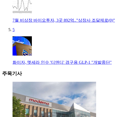
7월 비상장 바이오투자, 3곳 892억..”상장사 조달제로(0)”
5
화이자, 멧세라 인수 '디앤디' 경구용 GLP-1 "개발중단"
주목기사