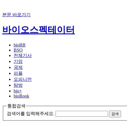
본문 바로가기
바이오스펙테이터
bioBB
BSO
전체기사
기업
국제
피플
오피니언
탐방
bio+
bioBook
통합검색
검색어를 입력해주세요.
검색