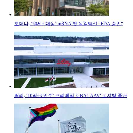
모더나, ‘50세↑ 대상’ mRNA 첫 독감백신 “FDA 승인”
릴리, ‘10억弗 인수’ 프리베일 'GBA1 AAV' 고셔병 중단