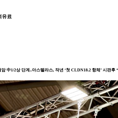
여
유료
암 中1/2상 단계..아스텔라스, 작년 ‘첫 CLDN18.2 항체’ 시판후