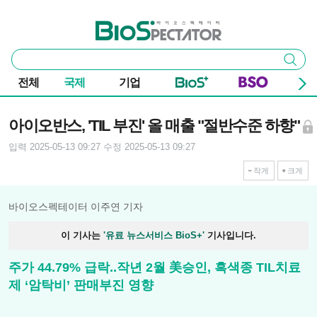
본문 바로가기
주요 메뉴
바이오스펙테이터
통
검색
합
검
전체
국제
기업
색
기사본문
아이오반스, 'TIL 부진' 올 매출 "절반수준 하향"
입력 2025-05-13 09:27
수정 2025-05-13 09:27
작게
크게
바이오스펙테이터 이주연 기자
이 기사는
'유료 뉴스서비스 BioS+'
기사입니다.
주가 44.79% 급락..작년 2월 美승인, 흑색종 TIL치료
제 ‘암탁비’ 판매부진 영향