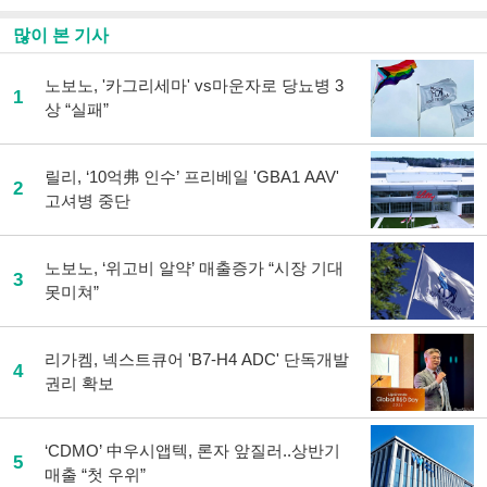
많이 본 기사
노보노, '카그리세마' vs마운자로 당뇨병 3
1
상 “실패”
릴리, ‘10억弗 인수’ 프리베일 'GBA1 AAV'
2
고셔병 중단
노보노, ‘위고비 알약’ 매출증가 “시장 기대
3
못미쳐”
리가켐, 넥스트큐어 'B7-H4 ADC' 단독개발
4
권리 확보
‘CDMO’ 中우시앱텍, 론자 앞질러..상반기
5
매출 “첫 우위”