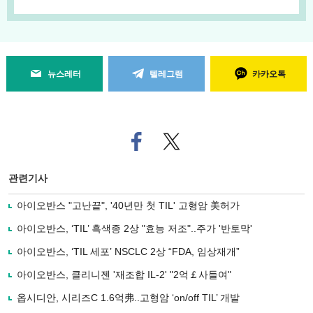
뉴스레터
텔레그램
카카오톡
페
트위
이
터로
스
기사
북
공유
관련기사
으
하기
로
아이오반스 "고난끝", '40년만 첫 TIL' 고형암 美허가
기
사
아이오반스, ‘TIL’ 흑색종 2상 "효능 저조"..주가 '반토막'
공
유
아이오반스, ‘TIL 세포’ NSCLC 2상 “FDA, 임상재개”
하
아이오반스, 클리니젠 '재조합 IL-2' "2억￡사들여"
기
옵시디안, 시리즈C 1.6억弗..고형암 ‘on/off TIL’ 개발