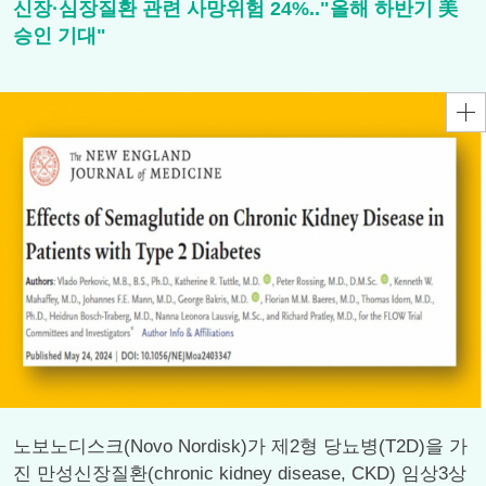
신장·심장질환 관련 사망위험 24%.."올해 하반기 美
승인 기대"
노보노디스크(Novo Nordisk)가 제2형 당뇨병(T2D)을 가
진 만성신장질환(chronic kidney disease, CKD) 임상3상