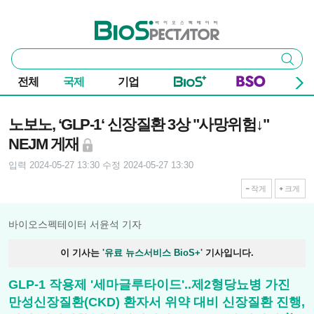
본문 바로가기
주요 메뉴
바이오스펙테이터
통
검색
합
검
전체
국제
기업
색
기사본문
노보노, ‘GLP-1‘ 신장질환 3상 "사망위험↓"
NEJM 게재
입력 2024-05-27 13:30
수정 2024-05-27 13:30
작게
크게
바이오스펙테이터 서윤석 기자
이 기사는
'유료 뉴스서비스 BioS+'
기사입니다.
GLP-1 작용제 '세마글루타이드'..제2형당뇨병 가진
만성신장질환(CKD) 환자서 위약 대비 신장질환 진행,