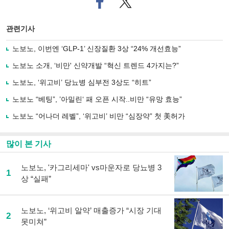
이
터로
스
기사
북
공유
관련기사
으
하기
로
노보노, 이번엔 ‘GLP-1’ 신장질환 3상 “24% 개선효능”
기
사
노보노 소개, ‘비만' 신약개발 “혁신 트렌드 4가지는?”
공
유
노보노, ‘위고비’ 당뇨병 심부전 3상도 “히트”
하
노보노 “베팅”, ’아밀린‘ 패 오픈 시작..비만 “유망 효능”
기
노보노 “어나더 레벨”, ‘위고비’ 비만 “심장약” 첫 美허가
많이 본 기사
노보노, '카그리세마' vs마운자로 당뇨병 3
1
상 “실패”
노보노, ‘위고비 알약’ 매출증가 “시장 기대
2
못미쳐”