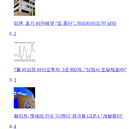
암젠, 초기 비만에셋 “또 중단”..'마리타이드'만 남아
2
7월 비상장 바이오투자, 3곳 892억..”상장사 조달제로(0)”
3
화이자, 멧세라 인수 '디앤디' 경구용 GLP-1 "개발중단"
4