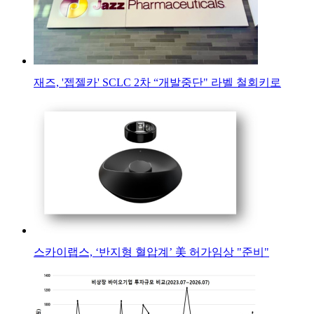
재즈, '젭젤카' SCLC 2차 “개발중단" 라벨 철회키로
스카이랩스, ‘반지형 혈압계’ 美 허가임상 "준비"