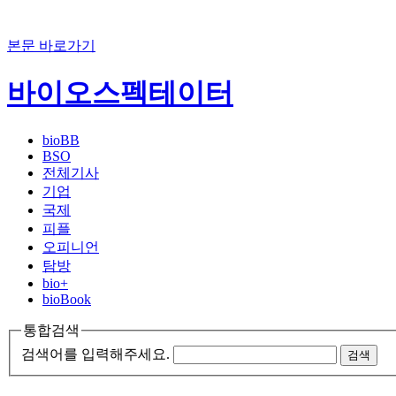
본문 바로가기
바이오스펙테이터
bioBB
BSO
전체기사
기업
국제
피플
오피니언
탐방
bio+
bioBook
통합검색
검색어를 입력해주세요.
검색