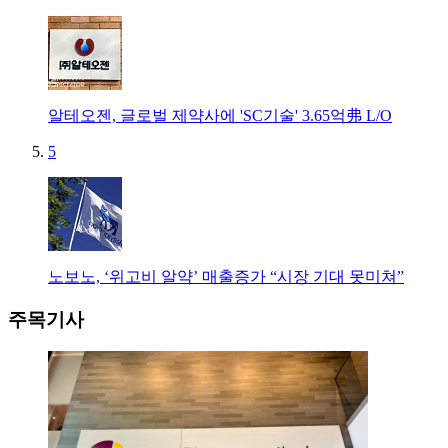
알테오젠, 글로벌 제약사에 'SC기술' 3.65억弗 L/O
5
노보노, ‘위고비 알약’ 매출증가 “시장 기대 못미쳐”
주목기사