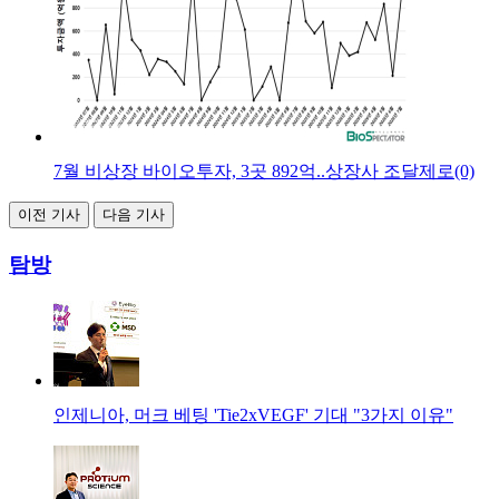
7월 비상장 바이오투자, 3곳 892억..상장사 조달제로(0)
이전 기사
다음 기사
탐방
인제니아, 머크 베팅 'Tie2xVEGF' 기대 "3가지 이유"