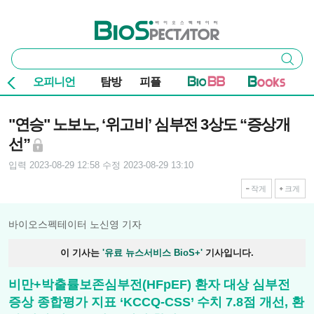
본문 바로가기
주요 메뉴
바이오스펙테이터
통
검색
합
검
오피니언
탐방
피플
색
기사본문
"연승" 노보노, ‘위고비’ 심부전 3상도 “증상개
선”
입력 2023-08-29 12:58
수정 2023-08-29 13:10
작게
크게
바이오스펙테이터 노신영 기자
이 기사는
'유료 뉴스서비스 BioS+'
기사입니다.
비만+박출률보존심부전(HFpEF) 환자 대상 심부전
증상 종합평가 지표 ‘KCCQ-CSS’ 수치 7.8점 개선, 환