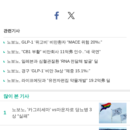
페
트위
이
터로
스
기사
북
공유
관련기사
으
하기
로
노보노, GLP-1 ‘위고비’ 비만환자 “MACE 위험 20%↓”
기
사
노보노, “CB1 부활” 비만회사 11억弗 인수..“새 국면”
공
유
노보노, 일레븐과 심혈관질환 'RNA 전달체 발굴' 딜
하
노보노, 경구 ‘GLP-1’ 비만 3a상 “체중 15.1%↓”
기
노보노, 라이프에딧과 ”유전자편집 약물개발” 19.2억弗 딜
많이 본 기사
노보노, '카그리세마' vs마운자로 당뇨병 3
1
상 “실패”