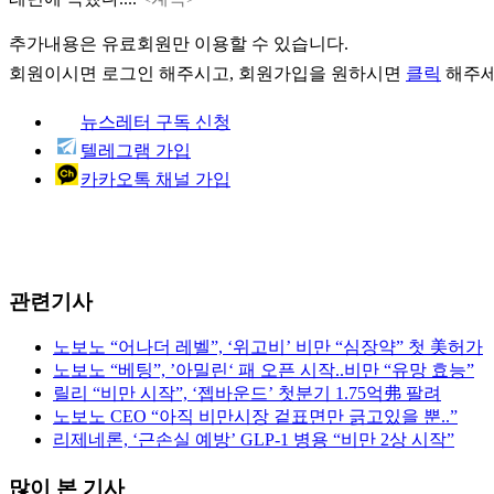
추가내용은 유료회원만 이용할 수 있습니다.
회원이시면
로그인
해주시고, 회원가입을 원하시면
클릭
해주세
뉴스레터 구독 신청
텔레그램 가입
카카오톡 채널 가입
관련기사
노보노 “어나더 레벨”, ‘위고비’ 비만 “심장약” 첫 美허가
노보노 “베팅”, ’아밀린‘ 패 오픈 시작..비만 “유망 효능”
릴리 “비만 시작”, ‘젭바운드’ 첫분기 1.75억弗 팔려
노보노 CEO “아직 비만시장 겉표면만 긁고있을 뿐..”
리제네론, ‘근손실 예방’ GLP-1 병용 “비만 2상 시작”
많이 본 기사