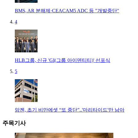
BMS, AR 분해제·CEACAM5 ADC 등 "개발중단"
4
HLB그룹, 신규 'GI(그룹 아이덴티티)' 선포식
5
암젠, 초기 비만에셋 “또 중단”..'마리타이드'만 남아
주목기사