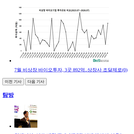
7월 비상장 바이오투자, 3곳 892억..상장사 조달제로(0)
이전 기사
다음 기사
탐방