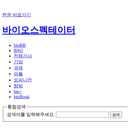
본문 바로가기
바이오스펙테이터
bioBB
BSO
전체기사
기업
국제
피플
오피니언
탐방
bio+
bioBook
통합검색
검색어를 입력해주세요.
검색