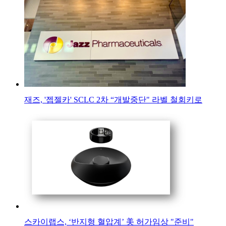
재즈, '젭젤카' SCLC 2차 “개발중단" 라벨 철회키로
스카이랩스, ‘반지형 혈압계’ 美 허가임상 "준비"