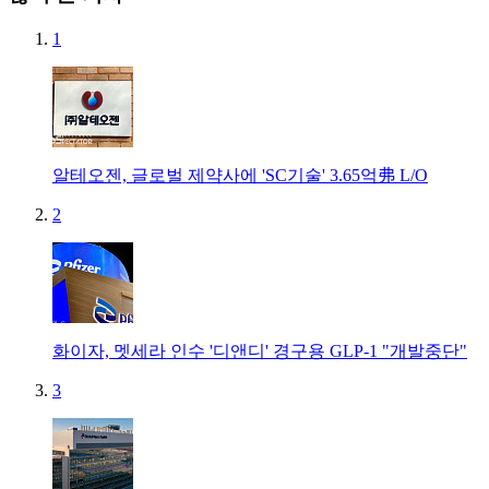
1
알테오젠, 글로벌 제약사에 'SC기술' 3.65억弗 L/O
2
화이자, 멧세라 인수 '디앤디' 경구용 GLP-1 "개발중단"
3