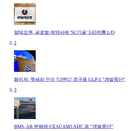
알테오젠, 글로벌 제약사에 'SC기술' 3.65억弗 L/O
2
화이자, 멧세라 인수 '디앤디' 경구용 GLP-1 "개발중단"
3
BMS, AR 분해제·CEACAM5 ADC 등 "개발중단"