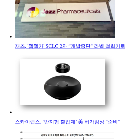
재즈, '젭젤카' SCLC 2차 “개발중단" 라벨 철회키로
스카이랩스, ‘반지형 혈압계’ 美 허가임상 "준비"