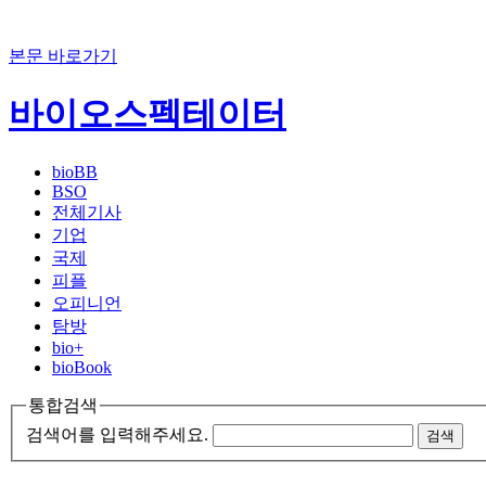
본문 바로가기
바이오스펙테이터
bioBB
BSO
전체기사
기업
국제
피플
오피니언
탐방
bio+
bioBook
통합검색
검색어를 입력해주세요.
검색