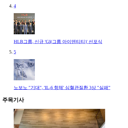
4
HLB그룹, 신규 'GI(그룹 아이덴티티)' 선포식
5
노보노 "기대", 'IL-6 항체' 심혈관질환 3상 "실패”
주목기사