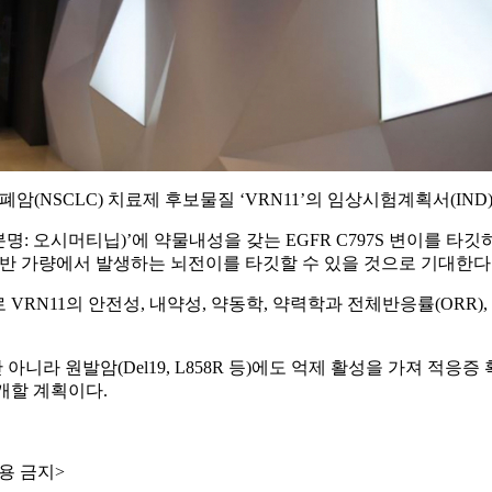
폐암(NSCLC) 치료제 후보물질 ‘VRN11’의 임상시험계획서(IND
명: 오시머티닙)’에 약물내성을 갖는 EGFR C797S 변이를 타깃하
 절반 가량에서 발생하는 뇌전이를 타깃할 수 있을 것으로 기대한다
VRN11의 안전성, 내약성, 약동학, 약력학과 전체반응률(ORR),
뿐만 아니라 원발암(Del19, L858R 등)에도 억제 활성을 가져 
공개할 계획이다.
용 금지>