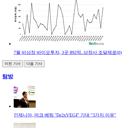
7월 비상장 바이오투자, 3곳 892억..상장사 조달제로(0)
이전 기사
다음 기사
탐방
인제니아, 머크 베팅 'Tie2xVEGF' 기대 "3가지 이유"