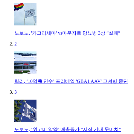
노보노, '카그리세마' vs마운자로 당뇨병 3상 “실패”
2
릴리, ‘10억弗 인수’ 프리베일 'GBA1 AAV' 고셔병 중단
3
노보노, ‘위고비 알약’ 매출증가 “시장 기대 못미쳐”