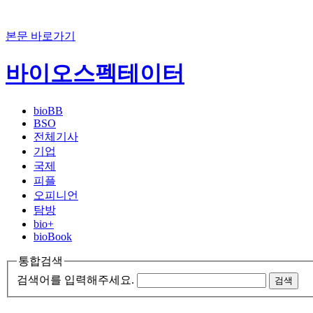
본문 바로가기
바이오스펙테이터
bioBB
BSO
전체기사
기업
국제
피플
오피니언
탐방
bio+
bioBook
통합검색
검색어를 입력해주세요.
검색