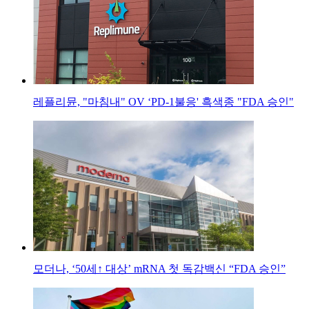
레플리뮨, "마침내" OV ‘PD-1불응' 흑색종 "FDA 승인"
모더나, ‘50세↑ 대상’ mRNA 첫 독감백신 “FDA 승인”