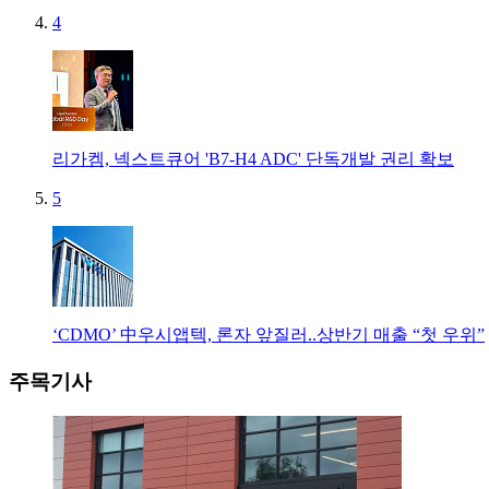
4
리가켐, 넥스트큐어 'B7-H4 ADC' 단독개발 권리 확보
5
‘CDMO’ 中우시앱텍, 론자 앞질러..상반기 매출 “첫 우위”
주목기사