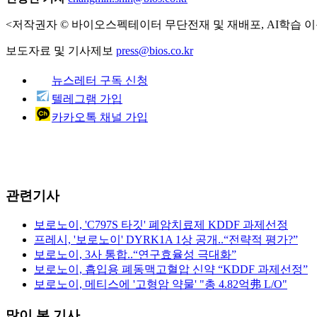
<저작권자 © 바이오스펙테이터 무단전재 및 재배포, AI학습 이
보도자료 및 기사제보
press@bios.co.kr
뉴스레터 구독 신청
텔레그램 가입
카카오톡 채널 가입
관련기사
보로노이, 'C797S 타깃' 폐암치료제 KDDF 과제선정
프레시, '보로노이' DYRK1A 1상 공개..“전략적 평가?”
보로노이, 3사 통합..“연구효율성 극대화”
보로노이, 흡입용 폐동맥고혈압 신약 “KDDF 과제선정”
보로노이, 메티스에 '고형암 약물' "총 4.82억弗 L/O"
많이 본 기사