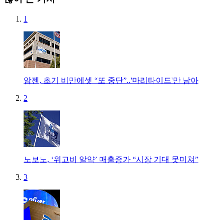
1
암젠, 초기 비만에셋 “또 중단”..'마리타이드'만 남아
2
노보노, ‘위고비 알약’ 매출증가 “시장 기대 못미쳐”
3