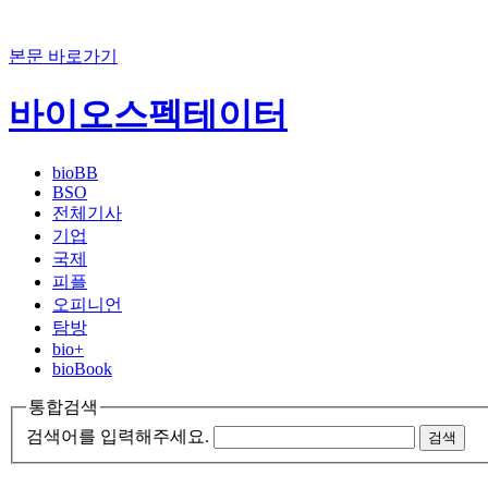
본문 바로가기
바이오스펙테이터
bioBB
BSO
전체기사
기업
국제
피플
오피니언
탐방
bio+
bioBook
통합검색
검색어를 입력해주세요.
검색