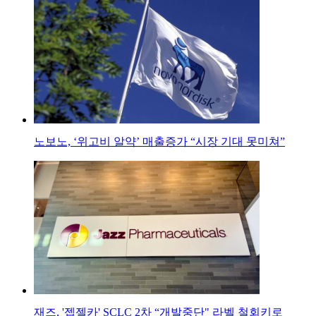
노보노, ‘위고비 알약’ 매출증가 “시장 기대 못미쳐”
재즈, '젭젤카' SCLC 2차 “개발중단" 라벨 철회키로