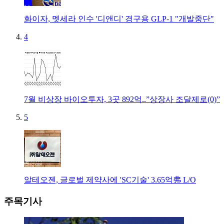
화이자, 멧세라 인수 '디앤디' 경구용 GLP-1 "개발중단"
4
7월 비상장 바이오투자, 3곳 892억..”상장사 조달제로(0)”
5
알테오젠, 글로벌 제약사에 'SC기술' 3.65억弗 L/O
주목기사