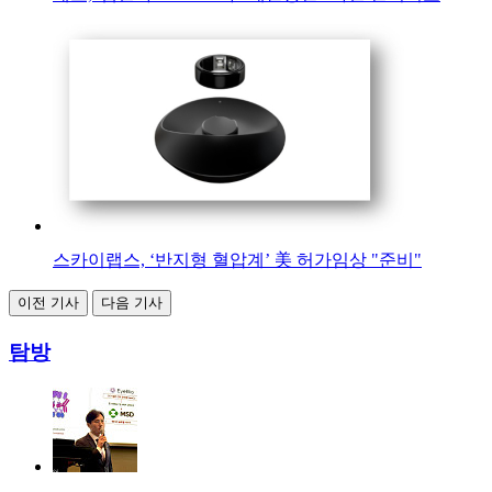
스카이랩스, ‘반지형 혈압계’ 美 허가임상 "준비"
이전 기사
다음 기사
탐방