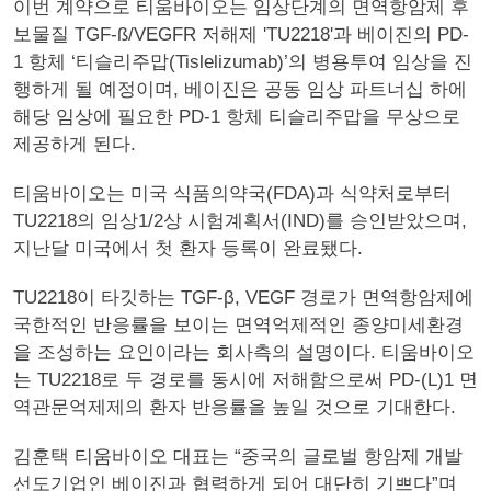
이번 계약으로 티움바이오는 임상단계의 면역항암제 후
보물질 TGF-ß/VEGFR 저해제 'TU2218'과 베이진의 PD-
1 항체 ‘티슬리주맙(Tislelizumab)’의 병용투여 임상을 진
행하게 될 예정이며, 베이진은 공동 임상 파트너십 하에
해당 임상에 필요한 PD-1 항체 티슬리주맙을 무상으로
제공하게 된다.
티움바이오는 미국 식품의약국(FDA)과 식약처로부터
TU2218의 임상1/2상 시험계획서(IND)를 승인받았으며,
지난달 미국에서 첫 환자 등록이 완료됐다.
TU2218이 타깃하는 TGF-β, VEGF 경로가 면역항암제에
국한적인 반응률을 보이는 면역억제적인 종양미세환경
을 조성하는 요인이라는 회사측의 설명이다. 티움바이오
는 TU2218로 두 경로를 동시에 저해함으로써 PD-(L)1 면
역관문억제제의 환자 반응률을 높일 것으로 기대한다.
김훈택 티움바이오 대표는 “중국의 글로벌 항암제 개발
선도기업인 베이진과 협력하게 되어 대단히 기쁘다”며