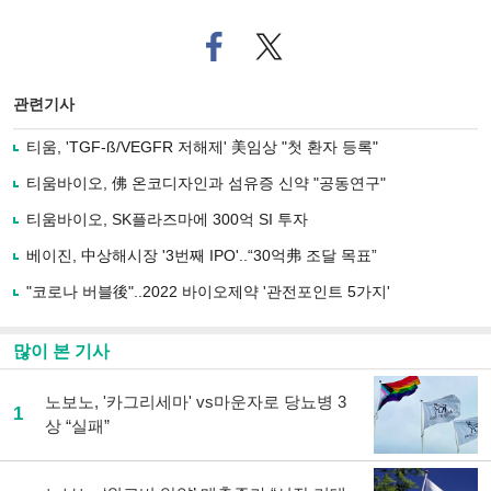
페
트위
이
터로
스
기사
북
공유
관련기사
으
하기
로
티움, 'TGF-ß/VEGFR 저해제' 美임상 "첫 환자 등록"
기
사
티움바이오, 佛 온코디자인과 섬유증 신약 "공동연구"
공
유
티움바이오, SK플라즈마에 300억 SI 투자
하
베이진, 中상해시장 '3번째 IPO'..“30억弗 조달 목표”
기
"코로나 버블後"..2022 바이오제약 '관전포인트 5가지'
많이 본 기사
노보노, '카그리세마' vs마운자로 당뇨병 3
1
상 “실패”