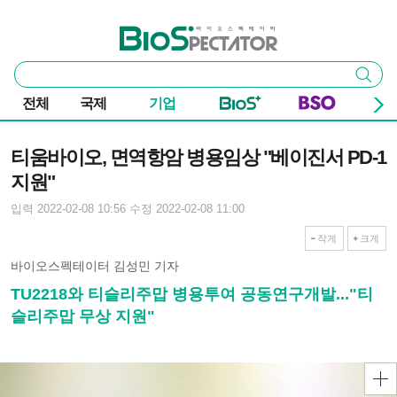
본문 바로가기
주요 메뉴
바이오스펙테이터
통
검색
합
검
전체
국제
기업
색
기사본문
티움바이오, 면역항암 병용임상 "베이진서 PD-1
지원"
입력 2022-02-08 10:56
수정 2022-02-08 11:00
작게
크게
바이오스펙테이터 김성민 기자
TU2218와 티슬리주맙 병용투여 공동연구개발..."티
슬리주맙 무상 지원"