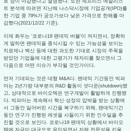
로 장이 마감했다고 설명했다. 또한 제프리스 에널리스
트 분석에 따르면 지난해 나스닥시장에 기업공개(IPO)를
한 기업 중 79%가 공모가보다 낮은 가격으로 한해를 마
감했다(2021/12/22 기준).
이제 화두는 '코로나19 팬데믹 버블'이 꺼지면서, 정확하
게 말하면 팬데믹을 종식시킬 수 있는 가능성을 보이는
치료제나 백신 등에 대한 과도한 기대로 시장의 주목을
받았던 기업들에 대한 고평가가 제자리를 찾으면서 그
다음으로 어떤 이슈가 부각될 것인가이다.
먼저 기대되는 것은 대형 M&A다. 팬데믹 기간동안 빅파
마는 2년가량 대부분의 R&D 활동이 셧다운(shutdown)됐
고, 상대적으로 바이오텍은 연구개발이 활발하게 진행됐
다. 빅파마는 계속해서 혁신·성장의 압박을 받는 상황에
서 그동안 잃어버린 시간을 복구하기 위해, 팬데믹기간
동안 연구가 진행된 에셋을 사들이기 위한 인수딜을 추
진할 것으로 보인다. 코로나19 팬데믹 상황에서 바이오
텍에 자금이 대규모로 유입되면서 자체 전문성을 키울