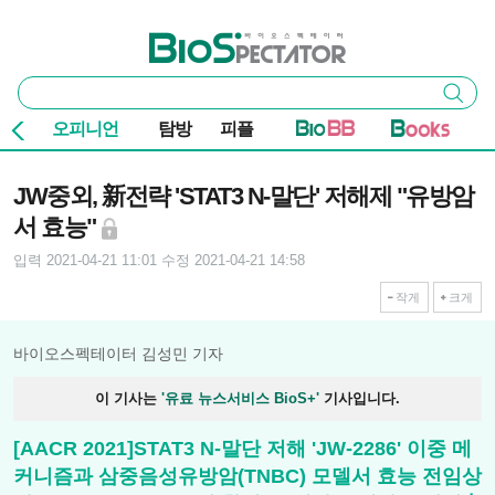
본문 바로가기
주요 메뉴
바이오스펙테이터
통
검색
합
검
오피니언
탐방
피플
색
기사본문
JW중외, 新전략 'STAT3 N-말단' 저해제 "유방암
서 효능"
입력 2021-04-21 11:01
수정 2021-04-21 14:58
작게
크게
바이오스펙테이터 김성민 기자
이 기사는
'유료 뉴스서비스 BioS+'
기사입니다.
[AACR 2021]STAT3 N-말단 저해 'JW-2286' 이중 메
커니즘과 삼중음성유방암(TNBC) 모델서 효능 전임상