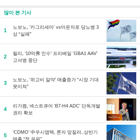
많이 본 기사
노보노, '카그리세마' vs마운자로 당뇨병 3
1
상 “실패”
릴리, ‘10억弗 인수’ 프리베일 'GBA1 AAV'
2
고셔병 중단
노보노, ‘위고비 알약’ 매출증가 “시장 기대
3
못미쳐”
리가켐, 넥스트큐어 'B7-H4 ADC' 단독개발
4
권리 확보
‘CDMO’ 中우시앱텍, 론자 앞질러..상반기
5
매출 “첫 우위”