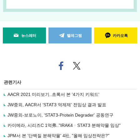
뉴스레터
텔레그램
카카오톡
페
트위
이
터로
스
기사
북
공유
관련기사
으
하기
로
AACR 2021 미리보기..초록서 본 '4가지 키워드'
기
사
JW중외, AACR서 ‘STAT3 억제제’ 전임상 결과 발표
공
유
JW중외-보로노이, ‘STAT3-Protein Degrader' 공동연구
하
카이메라, 시리즈C 1억弗.."IRAK4ㆍSTAT3 분해약물 임상"
기
JPM서 본 '단백질 분해약물' 4社, "올해 임상전략은?"