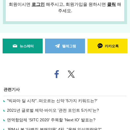
회원이시면
로그인
해주시고, 회원가입을 원하시면
클릭
해
주세요.
뉴스레터
텔레그램
카카오톡
페
트위
이
터로
스
기사
북
공유
관련기사
으
하기
로
"빅파마 딜 시작"..떠오르는 신약 '5가지 키워드는?'
기
사
2021년 글로벌 제약·바이오 '관전 포인트 5가지'는?
공
유
면역항암제 ‘SITC 2020’ 주목할 'Next IO' 발표는?
하
JPM서 본 '단백질 분해약물' 4社, "올해 임상전략은?"