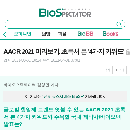
본문 바로가기
주요 메뉴
바이오스펙테이터
통
검색
합
검
오피니언
탐방
피플
색
기사본문
AACR 2021 미리보기..초록서 본 '4가지 키워드'
입력 2021-03-31 10:24
수정 2021-04-01 07:01
작게
크게
바이오스펙테이터 김성민 기자
이 기사는
'유료 뉴스서비스 BioS+'
기사입니다.
글로벌 항암제 트렌드 엿볼 수 있는 AACR 2021 초록
서 본 4가지 키워드와 주목할 국내 제약사/바이오텍
발표는?