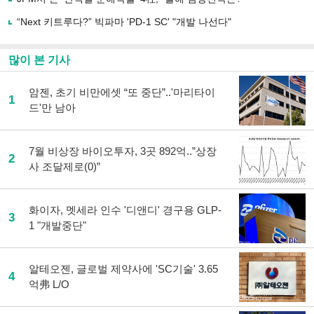
기
“Next 키트루다?” 빅파마 'PD-1 SC' "개발 나선다"
많이 본 기사
암젠, 초기 비만에셋 “또 중단”..'마리타이
1
드'만 남아
7월 비상장 바이오투자, 3곳 892억..”상장
2
사 조달제로(0)”
화이자, 멧세라 인수 '디앤디' 경구용 GLP-
3
1 "개발중단"
알테오젠, 글로벌 제약사에 'SC기술' 3.65
4
억弗 L/O