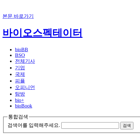
본문 바로가기
바이오스펙테이터
bioBB
BSO
전체기사
기업
국제
피플
오피니언
탐방
bio+
bioBook
통합검색
검색어를 입력해주세요.
검색