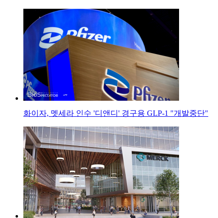
화이자, 멧세라 인수 '디앤디' 경구용 GLP-1 "개발중단"