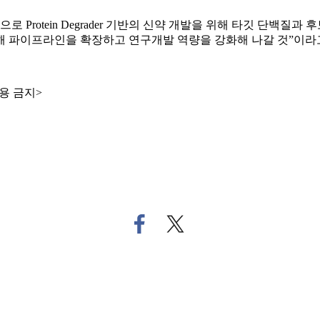
 Protein Degrader 기반의 신약 개발을 위해 타깃 단백질
해 파이프라인을 확장하고 연구개발 역량을 강화해 나갈 것”이라
용 금지>
페
트
이
위
스
터
북
로
으
기
로
사
기
공