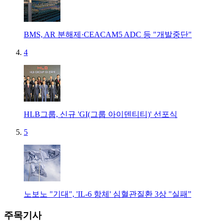
BMS, AR 분해제·CEACAM5 ADC 등 "개발중단"
4
HLB그룹, 신규 'GI(그룹 아이덴티티)' 선포식
5
노보노 "기대", 'IL-6 항체' 심혈관질환 3상 "실패”
주목기사