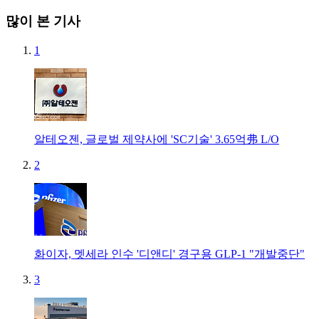
많이 본 기사
1
알테오젠, 글로벌 제약사에 'SC기술' 3.65억弗 L/O
2
화이자, 멧세라 인수 '디앤디' 경구용 GLP-1 "개발중단"
3