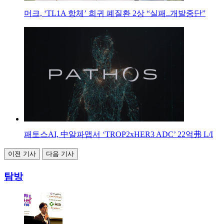
머크, ‘TL1A 항체’ 희귀 폐질환 2상 “실패..개발중단”
패토스AI, 中알파맵서 ‘TROP2xHER3 ADC’ 22억弗 L/I
이전 기사
다음 기사
탐방