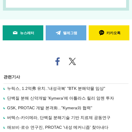
뉴스레터
텔레그램
카카오톡
페
트위
이
터로
스
기사
북
공유
관련기사
으
하기
로
누릭스, 1.2억弗 유치..'내성극복' "BTK 분해약물 임상"
기
사
단백질 분해 신약개발 'Kymera'에 아틀라스 릴리 암젠 투자
공
유
GSK, PROTAC 개발 본격화..."Kymera와 협력"
하
버텍스-카이메라, 단백질 분해기술 기반 치료제 공동연구
기
애브비·로슈 연구진, PROTAC '내성 메커니즘' 찾아내다