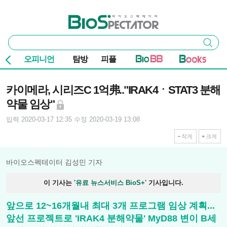
본문 바로가기
주요 메뉴
바이오스펙테이터
통
검색
합
검
오피니언
탐방
피플
색
기사본문
카이메라, 시리즈C 1억弗.."IRAK4ㆍSTAT3 분해
약물 임상"
입력 2020-03-17 12:35
수정 2020-03-19 13:08
작게
크게
바이오스펙테이터 김성민 기자
이 기사는
'유료 뉴스서비스 BioS+'
기사입니다.
앞으로 12~16개월내 최대 3개 프로그램 임상 계획...
앞선 프로젝트로 'IRAK4 분해약물' MyD88 변이 B세