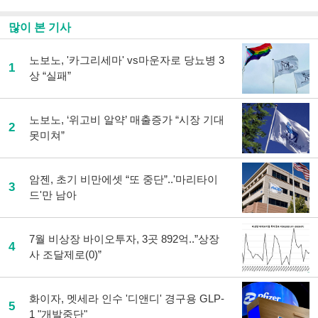
많이 본 기사
노보노, '카그리세마' vs마운자로 당뇨병 3
1
상 “실패”
노보노, ‘위고비 알약’ 매출증가 “시장 기대
2
못미쳐”
암젠, 초기 비만에셋 “또 중단”..'마리타이
3
드'만 남아
7월 비상장 바이오투자, 3곳 892억..”상장
4
사 조달제로(0)”
화이자, 멧세라 인수 '디앤디' 경구용 GLP-
5
1 "개발중단"