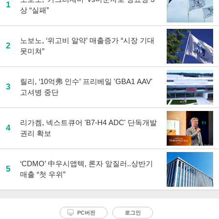
1
상 “실패”
노보노, ‘위고비 알약’ 매출증가 “시장 기대
2
못미쳐”
릴리, ‘10억弗 인수’ 프리베일 'GBA1 AAV'
3
고셔병 중단
리가켐, 넥스트큐어 'B7-H4 ADC' 단독개발
4
권리 확보
‘CDMO’ 中우시앱텍, 론자 앞질러..상반기
5
매출 “첫 우위”
PC버전
로그인