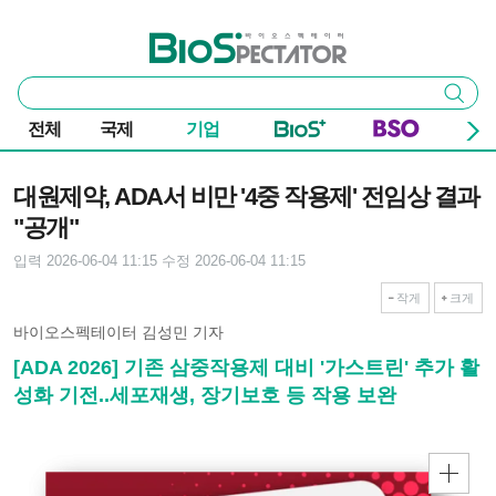
본문 바로가기
주요 메뉴
바이오스펙테이터
통
검색
합
검
전체
국제
기업
색
기사본문
대원제약, ADA서 비만 '4중 작용제' 전임상 결과
"공개"
입력 2026-06-04 11:15
수정 2026-06-04 11:15
작게
크게
바이오스펙테이터 김성민 기자
[ADA 2026] 기존 삼중작용제 대비 '가스트린' 추가 활
성화 기전..세포재생, 장기보호 등 작용 보완