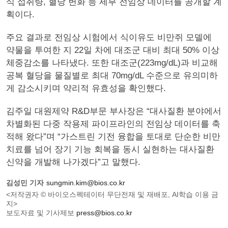
식 섭취량, 혈당 변화 등 세부 전임상 데이터를 공개할 계
획이다.
주요 결과로 전임상 시험에서 식이유도 비만쥐 모델에
약물을 투여한 지 22일 차에 대조군 대비 최대 50% 이상
체중감소를 나타냈다. 또한 대조군(223mg/dL)과 비교해
공복 혈당을 물질별로 최대 70mg/dL 수준으로 유의미하
게 감소시키며 약리적 유효성을 확인했다.
김주일 대원제약 R&D부문 부사장은 “대사질환 분야에서
차별화된 다중 작용제 파이프라인의 전임상 데이터를 축
적해 왔다”며 “가스트린 기전 융합을 토대로 단순한 비만
치료를 넘어 장기 기능 회복을 동시 실현하는 대사질환
신약을 개발해 나가겠다”고 말했다.
김성민 기자
sungmin.kim@bios.co.kr
<저작권자 © 바이오스펙테이터 무단전재 및 재배포, AI학습 이용 금
지>
보도자료 및 기사제보
press@bios.co.kr