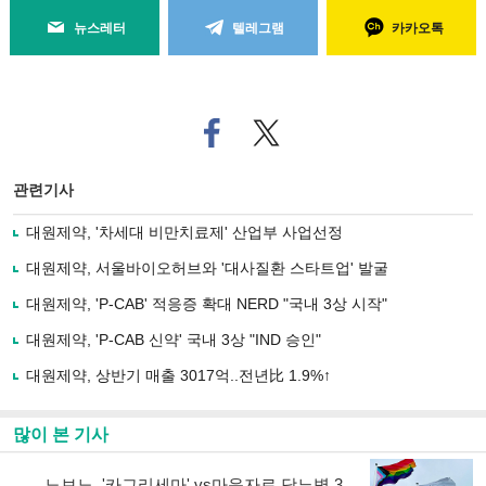
뉴스레터
텔레그램
카카오톡
페
트위
이
터로
스
기사
북
공유
관련기사
으
하기
로
대원제약, '차세대 비만치료제' 산업부 사업선정
기
사
대원제약, 서울바이오허브와 '대사질환 스타트업' 발굴
공
유
대원제약, 'P-CAB' 적응증 확대 NERD "국내 3상 시작"
하
대원제약, 'P-CAB 신약' 국내 3상 "IND 승인"
기
대원제약, 상반기 매출 3017억..전년比 1.9%↑
많이 본 기사
노보노, '카그리세마' vs마운자로 당뇨병 3