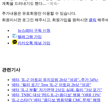
계획을 드러내기도 했다....
<계속>
추가내용은 유료회원만 이용할 수 있습니다.
회원이시면
로그인
해주시고, 회원가입을 원하시면
클릭
해주세
뉴스레터 구독 신청
텔레그램 가입
카카오톡 채널 가입
관련기사
넥타, 'IL-2' 아토피 유지요법 2b상 "성공"..주가 54%↑
넥타, ‘릴리 포기’ Treg ‘IL-2’ 아토피 2b상 “성공”
넥타 ‘IL-2 부활’ 자가면역 2상도 실패..릴리 "3상 포기"
넥타, TNBC 대상 'PEG IL-2+옵디보' 병용 "ORR 13%"
'IL-2 스타(?)' 넥타 "옵디보 병용약물 CMC 문제" 해명