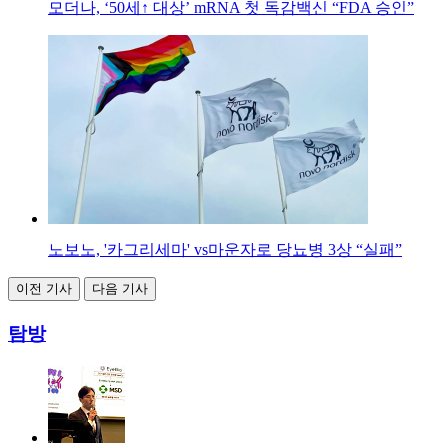
모더나, ‘50세↑ 대상’ mRNA 첫 독감백신 “FDA 승인”
노보노, '카그리세마' vs마운자로 당뇨병 3상 “실패”
이전 기사
다음 기사
탐방