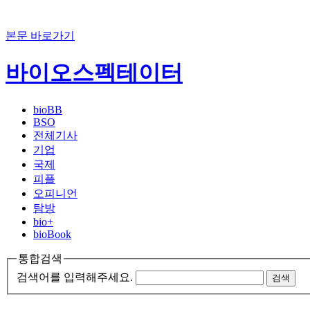
본문 바로가기
바이오스펙테이터
bioBB
BSO
전체기사
기업
국제
피플
오피니언
탐방
bio+
bioBook
통합검색
검색어를 입력해주세요.
검색