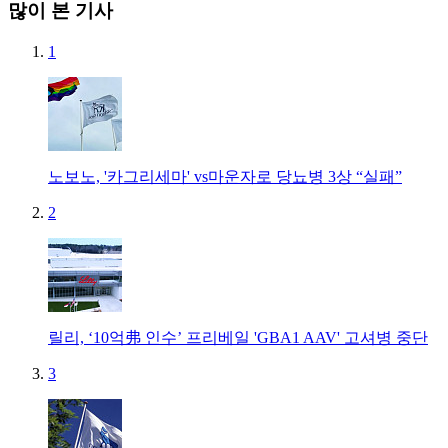
많이 본 기사
1
노보노, '카그리세마' vs마운자로 당뇨병 3상 “실패”
2
릴리, ‘10억弗 인수’ 프리베일 'GBA1 AAV' 고셔병 중단
3