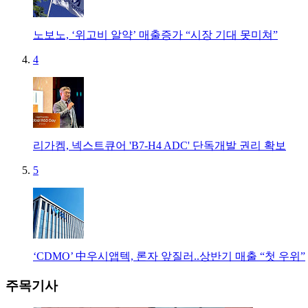
노보노, ‘위고비 알약’ 매출증가 “시장 기대 못미쳐”
4
리가켐, 넥스트큐어 'B7-H4 ADC' 단독개발 권리 확보
5
‘CDMO’ 中우시앱텍, 론자 앞질러..상반기 매출 “첫 우위”
주목기사