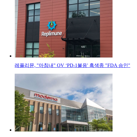
레플리뮨, "마침내" OV ‘PD-1불응' 흑색종 "FDA 승인"