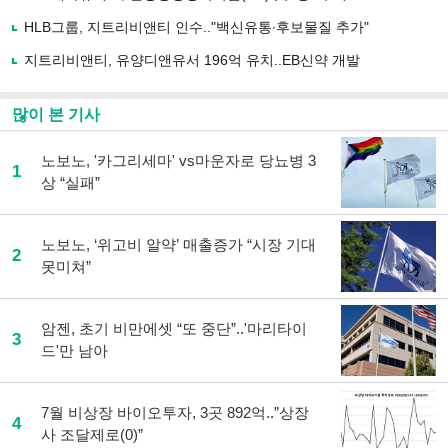
하
HLB그룹, 지트리비앤티 인수.."백신유통∙후보물질 추가"
기
지트리비앤티, 유양디앤유서 196억 유치..EB신약 개발
많이 본 기사
노보노, '카그리세마' vs마운자로 당뇨병 3
1
상 “실패”
노보노, ‘위고비 알약’ 매출증가 “시장 기대
2
못미쳐”
암젠, 초기 비만에셋 “또 중단”..'마리타이
3
드'만 남아
7월 비상장 바이오투자, 3곳 892억..”상장
4
사 조달제로(0)”