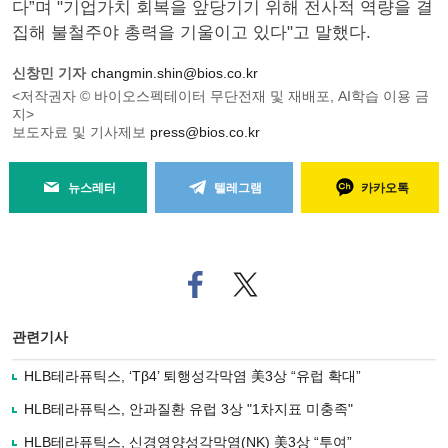
다”며 "기업가치 회복을 앞당기기 위해 전사적 역량을 결
집해 불철주야 총력을 기울이고 있다"고 말했다.
신창민 기자
changmin.shin@bios.co.kr
<저작권자 © 바이오스펙테이터 무단전재 및 재배포, AI학습 이용 금
지>
보도자료 및 기사제보
press@bios.co.kr
뉴스레터
텔레그램
카카오톡
페
트위
이
터로
스
기사
북
공유
관련기사
으
하기
로
HLB테라퓨틱스, ‘Tβ4’ 퇴행성각막염 美3상 “유럽 확대”
기
사
HLB테라퓨틱스, 안과질환 유럽 3상 "1차지표 미충족"
공
유
HLB테라퓨틱스, 신경영양성각막염(NK) 美3상 “투여”