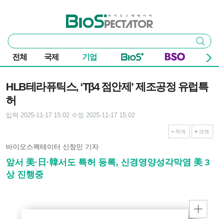
본문 바로가기
주요 메뉴
바이오스펙테이터
통
검색
합
검
전체
국제
기업
색
기사본문
HLB테라퓨틱스, ‘Tβ4 점안제’ 제조공정 유럽특
허
입력 2025-11-17 15:02
수정 2025-11-17 15:02
작게
크게
바이오스펙테이터 신창민 기자
앞서 美·日·韓서도 특허 등록, 신경영양성각막염 美 3
상 진행중