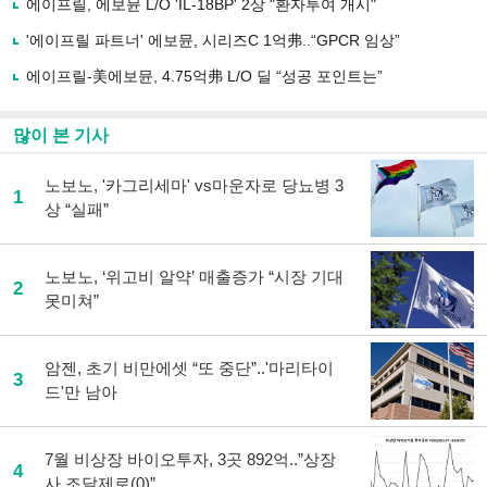
유
에이프릴, 에보뮨 L/O 'IL-18BP' 2상 "환자투여 개시"
하
'에이프릴 파트너' 에보뮨, 시리즈C 1억弗..“GPCR 임상”
기
에이프릴-美에보뮨, 4.75억弗 L/O 딜 “성공 포인트는”
많이 본 기사
노보노, '카그리세마' vs마운자로 당뇨병 3
1
상 “실패”
노보노, ‘위고비 알약’ 매출증가 “시장 기대
2
못미쳐”
암젠, 초기 비만에셋 “또 중단”..'마리타이
3
드'만 남아
7월 비상장 바이오투자, 3곳 892억..”상장
4
사 조달제로(0)”