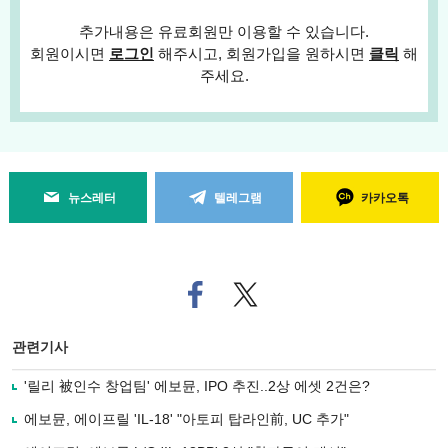
추가내용은 유료회원만 이용할 수 있습니다.
회원이시면
로그인
해주시고, 회원가입을 원하시면
클릭
해
주세요.
뉴스레터
텔레그램
카카오톡
페
트위
이
터로
스
기사
북
공유
관련기사
으
하기
로
'릴리 被인수 창업팀' 에보뮨, IPO 추진..2상 에셋 2건은?
기
사
에보뮨, 에이프릴 'IL-18' "아토피 탑라인前, UC 추가"
공