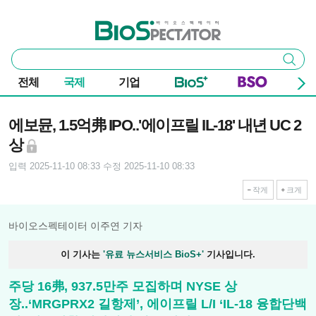
본문 바로가기
주요 메뉴
바이오스펙테이터
통
검색
합
검
전체
국제
기업
색
기사본문
에보뮨, 1.5억弗 IPO..'에이프릴 IL-18' 내년 UC 2
상
입력 2025-11-10 08:33
수정 2025-11-10 08:33
작게
크게
바이오스펙테이터 이주연 기자
이 기사는
'유료 뉴스서비스 BioS+'
기사입니다.
주당 16弗, 937.5만주 모집하며 NYSE 상
장..‘MRGPRX2 길항제’, 에이프릴 L/I ‘IL-18 융합단백