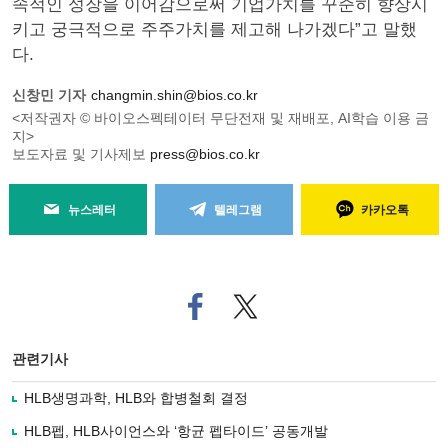
속적인 성장을 이어감으로써 기업가치를 꾸준히 향상시
키고 궁극적으로 주주가치를 제고해 나가겠다”고 말했
다.
신창민 기자
changmin.shin@bios.co.kr
<저작권자 © 바이오스펙테이터 무단전재 및 재배포, AI학습 이용 금
지>
보도자료 및 기사제보
press@bios.co.kr
뉴스레터
텔레그램
카카오톡
페
트위
이
터로
스
기사
북
공유
관련기사
으
하기
로
HLB생명과학, HLB와 합병철회 결정
기
사
HLB펩, HLB사이언스와 ‘항균 펩타이드’ 공동개발
공