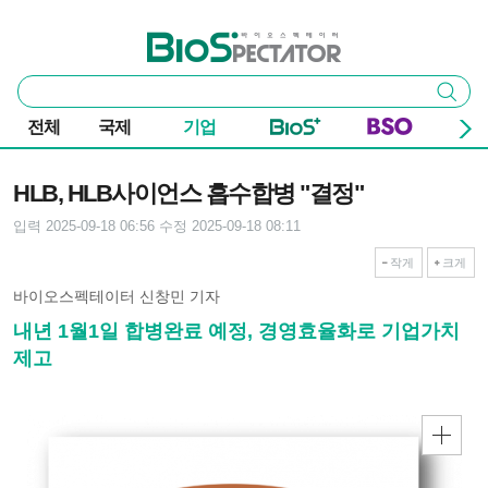
본문 바로가기
주요 메뉴
바이오스펙테이터
통
검색
합
검
전체
국제
기업
색
기사본문
HLB, HLB사이언스 흡수합병 "결정"
입력 2025-09-18 06:56
수정 2025-09-18 08:11
작게
크게
바이오스펙테이터 신창민 기자
내년 1월1일 합병완료 예정, 경영효율화로 기업가치
제고