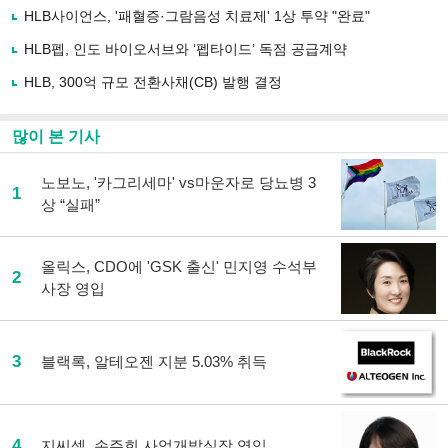
유
HLB사이언스, '패혈증·그람음성 치료제' 1상 투약 "완료"
하
HLB펩, 인도 바이오서브와 ‘펩타이드’ 독점 공급계약
기
HLB, 300억 규모 전환사채(CB) 발행 결정
많이 본 기사
노보노, '카그리세마' vs마운자로 당뇨병 3
1
상 “실패”
올릭스, CDO에 'GSK 출신' 민지영 수석부
2
사장 영입
3
블랙록, 알테오젠 지분 5.03% 취득
4
지씨셀, 손주희 사업개발실장 영입