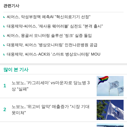
북
공유
관련기사
으
하기
로
씨어스, 악성부정맥 예측AI "혁신의료기기 선정"
기
사
대웅제약-씨어스, '재사용 웨어러블' 심전도 "본격 출시"
공
유
씨어스, 몽골서 모니터링 솔루션 '씽크' 실증 돌입
하
대웅제약, 씨어스 '병상모니터링' 인천나은병원 공급
기
대웅제약, 씨어스·ACK와 '스마트 병상모니터링' MOU
많이 본 기사
노보노, '카그리세마' vs마운자로 당뇨병 3
1
상 “실패”
노보노, ‘위고비 알약’ 매출증가 “시장 기대
2
못미쳐”