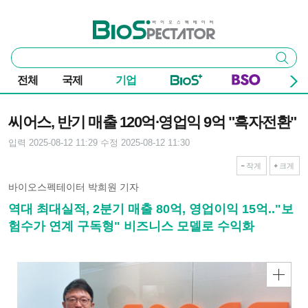
본문 바로가기
주요 메뉴
바이오스펙테이터
통
검색
합
검
전체
국제
기업
색
기사본문
씨어스, 반기 매출 120억∙영업익 9억 "흑자전환"
입력 2025-08-12 11:29
수정 2025-08-12 11:30
작게
크게
바이오스펙테이터 박희원 기자
역대 최대실적, 2분기 매출 80억, 영업이익 15억.."보
험수가 연계 구독형" 비즈니스 모델로 수익화