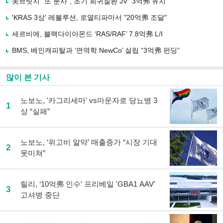
美브릿지 "또 분사", 초기 희귀질환 JV “3억弗 유치”
공
유
'KRAS 3상' 레볼루션, 로열티파마서 "20억弗 조달"
하
세르비에, 블랙다이아몬드 ‘RAS/RAF’ 7.8억弗 L/I
기
BMS, 베인캐피탈과 ‘면역학 NewCo’ 설립 “3억弗 펀딩”
많이 본 기사
노보노, '카그리세마' vs마운자로 당뇨병 3
1
상 “실패”
노보노, ‘위고비 알약’ 매출증가 “시장 기대
2
못미쳐”
릴리, ‘10억弗 인수’ 프리베일 'GBA1 AAV'
3
고셔병 중단