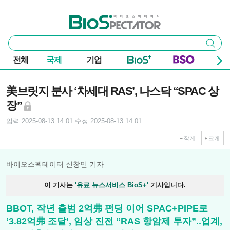
본문 바로가기
주요 메뉴
바이오스펙테이터
통
검색
합
검
전체
국제
기업
색
기사본문
美브릿지 분사 ‘차세대 RAS’, 나스닥 “SPAC 상
장”
입력 2025-08-13 14:01
수정 2025-08-13 14:01
작게
크게
바이오스펙테이터 신창민 기자
이 기사는
'유료 뉴스서비스 BioS+'
기사입니다.
BBOT, 작년 출범 2억弗 펀딩 이어 SPAC+PIPE로
‘3.82억弗 조달’, 임상 진전 “RAS 항암제 투자”..업계,