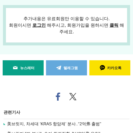
추가내용은 유료회원만 이용할 수 있습니다.
회원이시면
로그인
해주시고, 회원가입을 원하시면
클릭
해
주세요.
뉴스레터
텔레그램
카카오톡
페
트위
이
터로
스
기사
북
공유
관련기사
으
하기
로
美브릿지, 차세대 ‘KRAS 항암제’ 분사..“2억弗 출범”
기
사